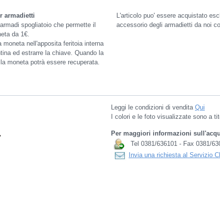
r armadietti
L'articolo puo' essere acquistato e
armadi spogliatoio che permette il
accessorio degli armadietti da noi c
eta da 1€.
 moneta nell'apposita feritoia interna
ntina ed estrarre la chiave. Quando la
, la moneta potrà essere recuperata.
Leggi le condizioni di vendita
Qui
I colori e le foto visualizzate sono a t
Per maggiori informazioni sull'acqu
Tel 0381/636101 - Fax 0381/63
Invia una richiesta al Servizio C