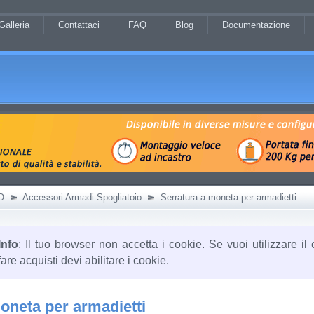
Galleria
Contattaci
FAQ
Blog
Documentazione
O
Accessori Armadi Spogliatoio
Serratura a moneta per armadietti
Info
: Il tuo browser non accetta i cookie. Se vuoi utilizzare il 
fare acquisti devi abilitare i cookie.
oneta per armadietti