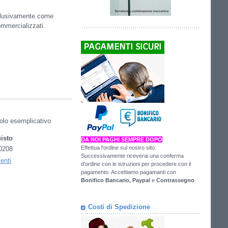
sclusivamente come
ommercializzati.
itolo esemplicativo
isto
DA NOI PAGHI SEMPRE DOPO
Effettua l'ordine sul nostro sito.
0208
Successivamente riceverai una conferma
lenti
d'ordine con le istruzioni per procedere con il
pagamento. Accettiamo pagamanti con
Bonifico Bancario,
Paypal
e
Contrassegno
.
Costi di Spedizione