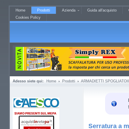
?JHTML::_('behavior.mootools')?
Home
Prodotti
Azienda
Guida all'acquisto
Cookies Policy
Adesso siete qui:
Home
Prodotti
ARMADIETTI SPOGLIATOI
Serratura a m