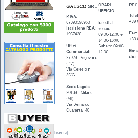
ORARI
REC
GAESCO
SRL
UFFICIO
Tele
P.IVA:
+39 
07398390968
lunedì al
Iscrizione REA:
venerdì:
Fax:
1957430
09:00-12:30 e
+39 
14:30-18:00
Uffici
Sabato: 09:00-
Emai
Commerciali
12:00
clie
27029 - Vigevano
(PV)
Via Ceresio n.
35/G
Sede Legale
20139 - Milano
(MI)
Via Bernardo
Quaranta, 40
[Indietro]