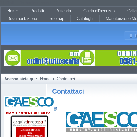
?JHTML::_('behavior.mootools')?
Home
Prodotti
Azienda
Guida all'acquisto
Galle
Documentazione
Sitemap
Cataloghi
Manutenzione/Mo
Adesso siete qui:
Home
Contattaci
Contattaci