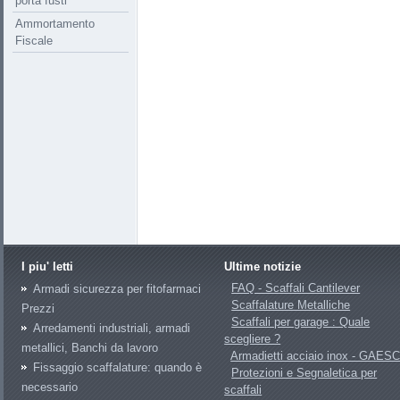
porta fusti
Ammortamento
Fiscale
I piu' letti
Ultime notizie
FAQ - Scaffali Cantilever
Armadi sicurezza per fitofarmaci
Scaffalature Metalliche
Prezzi
Scaffali per garage : Quale
Arredamenti industriali, armadi
scegliere ?
metallici, Banchi da lavoro
Armadietti acciaio inox - GAES
Fissaggio scaffalature: quando è
Protezioni e Segnaletica per
necessario
scaffali