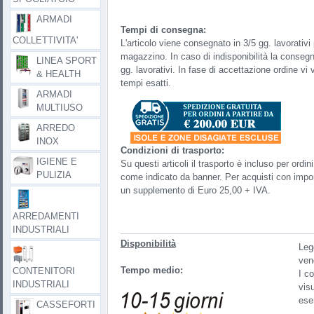
ARMADI
Tempi di consegna:
COLLETTIVITA'
L'articolo viene consegnato in 3/5 gg. lavorativi p
magazzino. In caso di indisponibilità la consegn
LINEA SPORT
gg. lavorativi. In fase di accettazione ordine vi
& HEALTH
tempi esatti.
ARMADI
MULTIUSO
ARREDO
INOX
Condizioni di trasporto:
IGIENE E
Su questi articoli il trasporto è incluso per ord
PULIZIA
come indicato da banner. Per acquisti con import
un supplemento di Euro 25,00 + IVA.
ARREDAMENTI
INDUSTRIALI
Disponibilità
Legg
ven
Tempo medio:
CONTENITORI
I co
INDUSTRIALI
visu
ese
CASSEFORTI