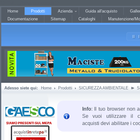
?JHTML::_('behavior.mootools')?
Home
Prodotti
Azienda
Guida all'acquisto
Galle
Documentazione
Sitemap
Cataloghi
Manutenzione/Mo
Adesso siete qui:
Home
Prodotti
SICUREZZA AMBIENTALE
S
Info
: Il tuo browser non a
Se vuoi utilizzare il c
acquisti devi abilitare i co