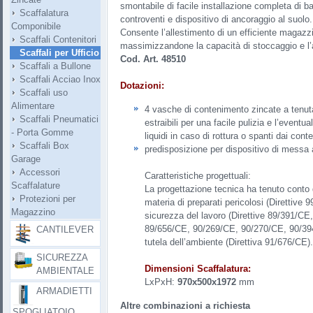
smontabile di facile installazione completa di bar
Scaffalatura
controventi e dispositivo di ancoraggio al suolo.
Componibile
Consente l’allestimento di un efficiente magazzi
Scaffali Contenitori
massimizzandone la capacità di stoccaggio e l’a
Scaffali per Ufficio
Cod. Art. 48510
Scaffali a Bullone
Scaffali Acciao Inox
Dotazioni:
Scaffali uso
Alimentare
4 vasche di contenimento zincate a tenuta
Scaffali Pneumatici
estraibili per una facile pulizia e l’eventu
- Porta Gomme
liquidi in caso di rottura o spanti dai conte
Scaffali Box
predisposizione per dispositivo di messa a
Garage
Accessori
Caratteristiche progettuali:
Scaffalature
La progettazione tecnica ha tenuto conto d
Protezioni per
materia di preparati pericolosi (Direttive
Magazzino
sicurezza del lavoro (Direttive 89/391/C
89/656/CE, 90/269/CE, 90/270/CE, 90/39
CANTILEVER
tutela dell’ambiente (Direttiva 91/676/CE).
SICUREZZA
Dimensioni Scaffalatura:
AMBIENTALE
LxPxH:
970x500x1972
mm
ARMADIETTI
Altre combinazioni a richiesta
SPOGLIATOIO