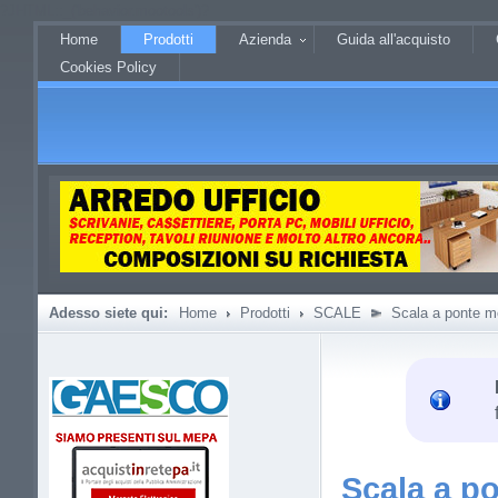
?JHTML::_('behavior.mootools')?
Home
Prodotti
Azienda
Guida all'acquisto
Cookies Policy
Adesso siete qui:
Home
Prodotti
SCALE
Scala a ponte mob
Scala a po