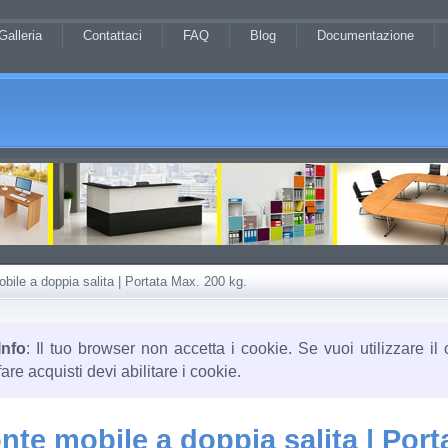
Galleria
Contattaci
FAQ
Blog
Documentazione
ile a doppia salita | Portata Max. 200 kg.
Info
: Il tuo browser non accetta i cookie. Se vuoi utilizzare il 
fare acquisti devi abilitare i cookie.
nte mobile a doppia salita | Port