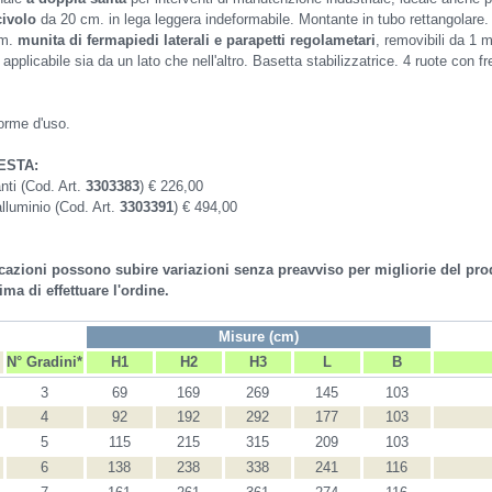
civolo
da 20 cm. in lega leggera indeformabile. Montante in tubo rettangolare
cm.
munita di fermapiedi laterali e parapetti regolametari
, removibili da 1 m
applicabile sia da un lato che nell'altro. Basetta stabilizzatrice. 4 ruote con 
orme d'uso.
ESTA:
anti (Cod. Art.
3303383
) € 226,00
 alluminio (Cod. Art.
3303391
) € 494,00
ficazioni possono subire variazioni senza preavviso per migliorie del prod
ma di effettuare l'ordine.
Misure (cm)
N° Gradini
*
H1
H2
H3
L
B
3
69
169
269
145
103
4
92
192
292
177
103
5
115
215
315
209
103
6
138
238
338
241
116