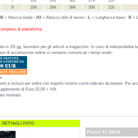
7
161
261
361
274
116
8
184
284
384
306
116
H2
= Altezza totale
-
H3
= Altezza utile di lavoro
-
L
= Lunghezza base -
B
= L
 compreso di piattaforma
 in 3/5 gg. lavorativi per gli articoli a magazzino. In caso di indisponibilità 
fase di accettazione ordine vi verranno comunicati i tempi esatti.
o:
asporto è incluso per ordini con importo minimo come indicato da banner. Per ac
 supplemento di Euro 25,00 + IVA.
nato montato.
DETTAGLI FOTO
Prezzo:
€1 428.00