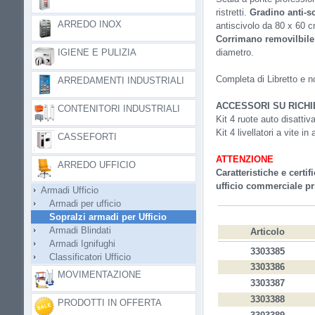
ristretti.
Gradino anti-s
ARREDO INOX
antiscivolo da 80 x 60 
Corrimano removilbile
IGIENE E PULIZIA
diametro.
Completa di Libretto e n
ARREDAMENTI INDUSTRIALI
ACCESSORI SU RICHI
CONTENITORI INDUSTRIALI
Kit 4 ruote auto disattiv
Kit 4 livellatori a vite in
CASSEFORTI
ATTENZIONE
ARREDO UFFICIO
Caratteristiche e certi
ufficio commerciale pri
Armadi Ufficio
Armadi per ufficio
Sopralzi armadi per Ufficio
Armadi Blindati
Articolo
Armadi Ignifughi
3303385
Classificatori Ufficio
3303386
MOVIMENTAZIONE
3303387
3303388
PRODOTTI IN OFFERTA