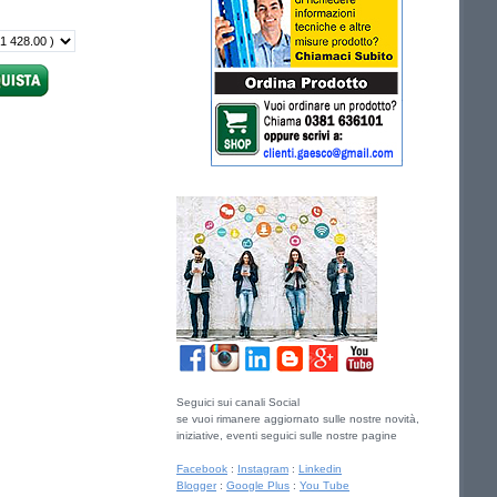
Seguici sui canali Social
se vuoi rimanere aggiornato sulle nostre novità,
iniziative, eventi seguici sulle nostre pagine
Facebook
:
Instagram
:
Linkedin
Blogger
:
Google Plus
:
You Tube