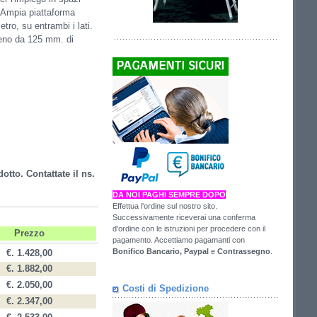
. Ampia piattaforma
etro, su entrambi i lati.
freno da 125 mm. di
otto. Contattate il ns.
DA NOI PAGHI SEMPRE DOPO
Effettua l'ordine sul nostro sito.
Successivamente riceverai una conferma
d'ordine con le istruzioni per procedere con il
Prezzo
pagamento. Accettiamo pagamanti con
Bonifico Bancario,
Paypal
e
Contrassegno
.
€. 1.428,00
€. 1.882,00
€. 2.050,00
Costi di Spedizione
€. 2.347,00