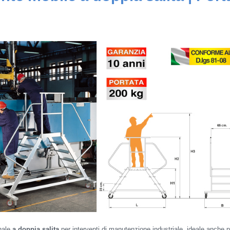
nale
a doppia salita
per interventi di manutenzione industriale, ideale anche p