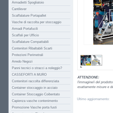
Armadietti Spogliatoio
Cantilever
Scaffalature Portapallet
Vasche di raccolta per stoccaggio
Armadi Portafucili
Scaffali per Ufficio
Scaffalature Compattabili
Contenitori Ribaltabili Scarti
Protezioni Perimetrali
Arredo Negozi
Panni tecnici o stracci a noleggio?
CASSEFORTI A MURO
ATTENZIONE:
Contenitori raccolta differenziata
l'immagine/i del prodott
esattamente misure e det
Container stoccaggio in acciaio
Container Stoccaggio Coibentato
Ultimo aggiornamento:
Capienza vasche contenimento
Promozione Vasche porta fusti