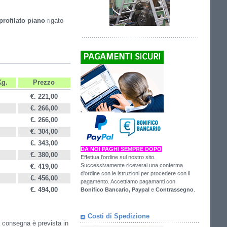
profilato piano
rigato
Kg.
Prezzo
€. 221,00
€. 266,00
€. 266
,00
€. 304,00
€. 343,00
DA NOI PAGHI SEMPRE DOPO
€. 380,00
Effettua l'ordine sul nostro sito.
Successivamente riceverai una conferma
€. 419,00
d'ordine con le istruzioni per procedere con il
€. 456,00
pagamento. Accettiamo pagamanti con
€. 494,00
Bonifico Bancario,
Paypal
e
Contrassegno
.
Costi di Spedizione
la consegna è prevista in