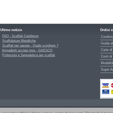
Ultime notizie
Ordini 
FAQ - Scaffali Cantilever
Condizio
Scaffalature Metalliche
Guida al
Scaffali per garage : Quale scegliere ?
Carte di
Armadietti acciaio inox - GAESCO
Protezioni e Segnaletica per scaffali
Costi di
Modalità
Super 
ESCO SRL Copyright © 2007 - 2026