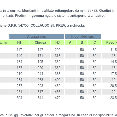
ta in alluminio.
Montanti in trafilato rettangolare
da mm. 78×22.
Gradini in 
i montanti.
Piedini in gomma
rigata e sistema
antiapertura a nastro.
iche D.P.R. 547/55.
COLLAUDO SI. PREV. a richiesta.
Altezza cm.
Ingombro cm.
adini
H1
Chiusa
H3
A
B
C
Peso 
117
147
292
--
50
50
11,5
140
171
315
--
50
50
13
164
195
339
--
50
50
14,5
187
220
362
--
50
50
16
210
244
385
--
50
50
17,5
0
234
268
409
--
50
50
19
1
257
293
432
--
50
50
20,5
2
281
317
456
--
50
50
22
3
304
341
479
--
50
50
23,5
 in 3/5 gg. lavorativi per gli articoli a magazzino. In caso di indisponibilità 