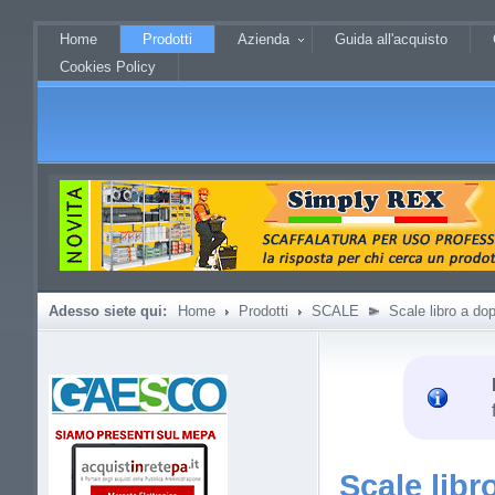
?JHTML::_('behavior.mootools')?
Home
Prodotti
Azienda
Guida all'acquisto
Cookies Policy
Adesso siete qui:
Home
Prodotti
SCALE
Scale libro a dopp
Scale libr