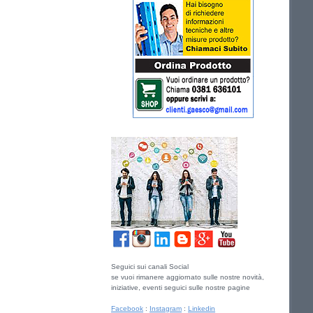
Seguici sui canali Social
se vuoi rimanere aggiornato sulle nostre novità,
iniziative, eventi seguici sulle nostre pagine
Facebook
:
Instagram
:
Linkedin