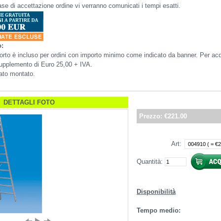
fase di accettazione ordine vi verranno comunicati i tempi esatti.
o:
asporto è incluso per ordini con importo minimo come indicato da banner. Per ac
 supplemento di Euro 25,00 + IVA.
nato montato.
DETTAGLI FOTO
Prezzo:
€221.00
Art
:
Quantità:
Disponibilità
Tempo medio: