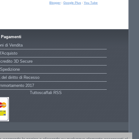
Blogger
:
Google Plus
:
You Tube
e Pagamenti
ni di Vendita
l'Acquisto
 credito 3D Secure
 Spedizione
 del diritto di Recesso
Ammortamento 2017
Tuttoscaffali RSS