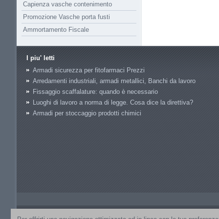
Capienza vasche contenimento
Promozione Vasche porta fusti
Ammortamento Fiscale
I piu' letti
Armadi sicurezza per fitofarmaci Prezzi
Arredamenti industriali, armadi metallici, Banchi da lavoro
Fissaggio scaffalature: quando è necessario
Luoghi di lavoro a norma di legge. Cosa dice la direttiva?
Armadi per stoccaggio prodotti chimici
P.IVA 07398390968
// Tuttoscaffali.it è un sito di proprietà di GA