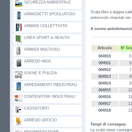
SICUREZZA AMBIENTALE
Scala libro a doppia sali
ARMADIETTI SPOGLIATOIO
antiscivolo innestati ne
ARMADI COLLETTIVITA'
A norme antinfortunist
LINEA SPORT & HEALTH
Articolo
N° Gr
ARMADI MULTIUSO
004910
5
ARREDO INOX
004911
6
004912
7
IGIENE E PULIZIA
004913
8
004914
9
ARREDAMENTI INDUSTRIALI
004915
1
CONTENITORI INDUSTRIALI
004916
1
004917
1
CASSEFORTI
004918
1
ARREDO UFFICIO
Tempi di consegna:
La scala viene consegnata
MOVIMENTAZIONE