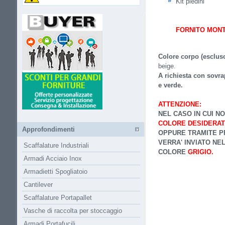
Kit piedini
FORNITO MON
Colore corpo (escluso
beige.
A richiesta con sovra
e verde.
ATTENZIONE:
NEL CASO IN CUI N
COLORE DESIDERA
Approfondimenti
OPPURE TRAMITE P
VERRA' INVIATO NE
Scaffalature Industriali
COLORE
GRIGIO.
Armadi Acciaio Inox
Armadietti Spogliatoio
Cantilever
Scaffalature Portapallet
Vasche di raccolta per stoccaggio
Armadi Portafucili