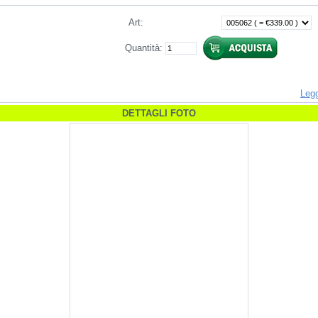
Art
:
Quantità:
L
egg
DETTAGLI FOTO