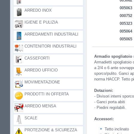
005062
005063
ARREDO INOX
000752
IGIENE E PULIZIA
005323
005064
ARREDAMENTI INDUSTRIALI
005065
CONTENITORI INDUSTRIALI
Armadio spogliatoio s
CASSEFORTI
Armadietti spogliatoio c
a 2/4 o 6 ante sovrappo
ARREDO UFFICIO
sporco/pulito. Ganci app
norma HACCP. Tetto p
MOVIMENTAZIONE
Dotazioni:
PRODOTTI IN OFFERTA
- Divisori interni sporco
- Ganci porta abiti
ARREDO MENSA
- Piedini regolabili.
SCALE
Accessori:
Tetto inclinato
PROTEZIONE & SICUREZZA