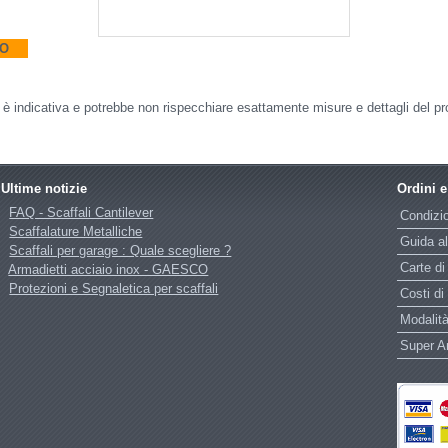
TO
o è indicativa e potrebbe non rispecchiare esattamente misure e dettagli del pr
Ultime notizie
Ordini 
FAQ - Scaffali Cantilever
Condizio
Scaffalature Metalliche
Guida al
Scaffali per garage : Quale scegliere ?
Carte di
Armadietti acciaio inox - GAESCO
Protezioni e Segnaletica per scaffali
Costi di
Modalità
Super 