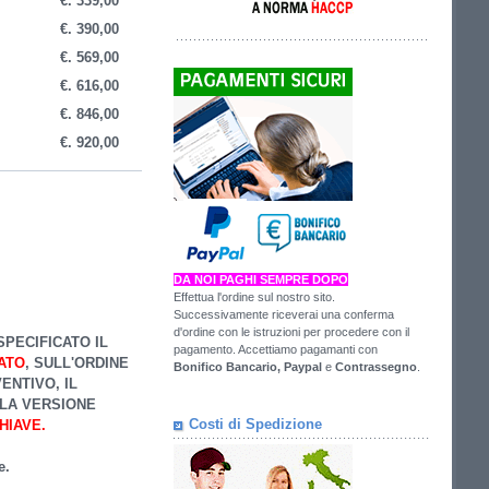
€. 339
,00
€. 390
,00
€. 569
,00
€. 616
,00
€. 846
,00
€. 920
,00
DA NOI PAGHI SEMPRE DOPO
Effettua l'ordine sul nostro sito.
Successivamente riceverai una conferma
d'ordine con le istruzioni per procedere con il
SPECIFICATO IL
pagamento. Accettiamo pagamanti con
ATO
, SULL'ORDINE
Bonifico Bancario,
Paypal
e
Contrassegno
.
ENTIVO, IL
LLA VERSIONE
Costi di Spedizione
HIAVE.
e.