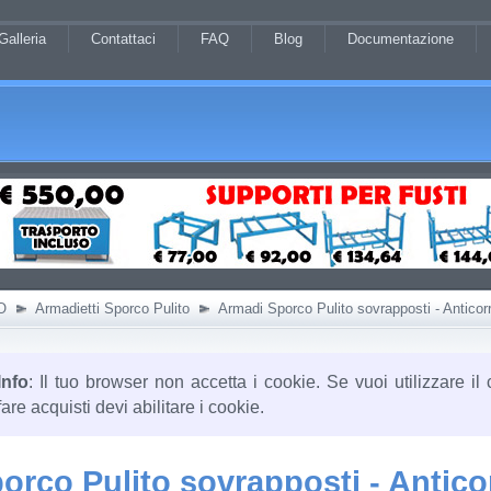
Galleria
Contattaci
FAQ
Blog
Documentazione
O
Armadietti Sporco Pulito
Armadi Sporco Pulito sovrapposti - Anticor
Info
: Il tuo browser non accetta i cookie. Se vuoi utilizzare il 
fare acquisti devi abilitare i cookie.
orco Pulito sovrapposti - Antico