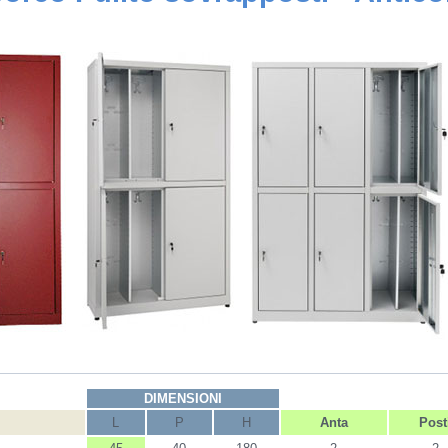
DIMENSIONI
L
P
H
Anta
Post