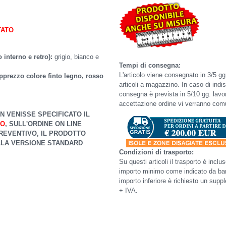
TATO
 interno e retro):
grigio, bianco e
Tempi di consegna:
L'articolo viene consegnato in 3/5 gg.
pprezzo colore finto legno, rosso
articoli a magazzino. In caso di indisp
consegna è prevista in 5/10 gg. lavora
accettazione ordine vi verranno comun
ON VENISSE SPECIFICATO IL
TO
, SULL'ORDINE ON LINE
REVENTIVO, IL PRODOTTO
LLA VERSIONE STANDARD
Condizioni di trasporto:
Su questi articoli il trasporto è inclu
importo minimo come indicato da ban
importo inferiore è richiesto un sup
+ IVA.