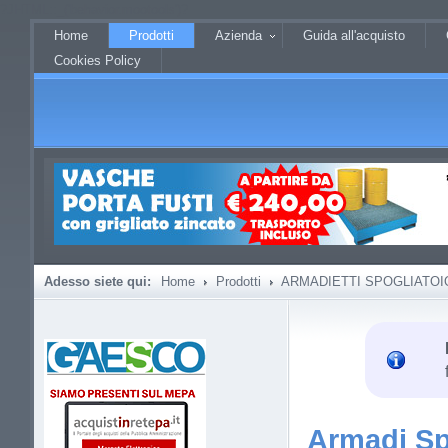
?JHTML::_('behavior.mootools')?
Home
Prodotti
Azienda
Guida all'acquisto
Cookies Policy
Adesso siete qui:
Home
Prodotti
ARMADIETTI SPOGLIATOI
Armadi Sp