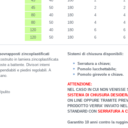
45
40
180
2
2
45
50
180
2
2
80
40
180
4
4
80
50
180
4
4
120
40
180
6
6
120
50
180
6
6
ovrapposti zincoplastificati
Sistemi di chiusura disponibili:
ostruito in lamiera zincoplastificata
Serratura a chiave;
ste a battente. Divisori interni
Pomolo lucchettabile;
endiabiti e piedini regolabili. A
Pomolo girevole e chiave.
iano.
ATTENZIONE:
NEL CASO IN CUI NON VENISSE 
/pulito
SISTEMA DI CHIUSURA DESIDER
ON LINE OPPURE TRAMITE PREV
PRODOTTO VERRA' INVIATO NE
STANDARD CON
SERRATURA A C
Garantito 10 anni contro la ruggin