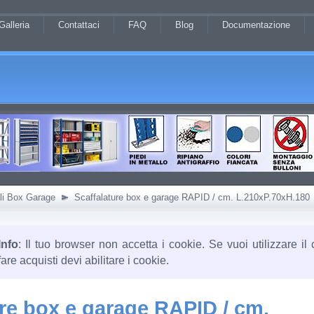
Galleria
Contattaci
FAQ
Blog
Documentazione
li Box Garage
Scaffalature box e garage RAPID / cm. L.210xP.70xH.180
Info
: Il tuo browser non accetta i cookie. Se vuoi utilizzare il 
fare acquisti devi abilitare i cookie.
ure box e garage RAPID / cm.