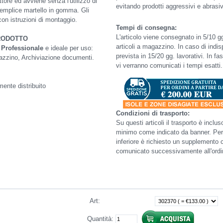
ttore ed avviene senza l'utilizzo di
evitando prodotti aggressivi e abrasiv
 semplice martello in gomma. Gli
con istruzioni di montaggio.
Tempi di consegna:
L'articolo viene consegnato in 5/10 gg.
RODOTTO
articoli a magazzino. In caso di indis
o
Professionale
e ideale per uso:
prevista in 15/20 gg. lavorativi. In f
azzino, Archiviazione documenti.
vi verranno comunicati i tempi esatti.
ente distribuito
Condizioni di trasporto:
Su questi articoli il trasporto è inclu
minimo come indicato da banner. Per
inferiore è richiesto un supplemento 
comunicato successivamente all'ordi
Art
:
Quantità: