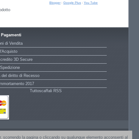
Blogger
:
Google Plus
:
You Tube
odotto
e Pagamenti
ni di Vendita
l'Acquisto
 credito 3D Secure
 Spedizione
 del diritto di Recesso
Ammortamento 2017
Tuttoscaffali RSS
nner, scorrendo la pagina o cliccando su qualunque elemento acconsenti al