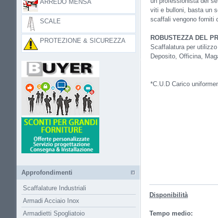
un professionista del se
ARREDO MENSA
viti e bulloni, basta un
scaffali vengono forniti 
SCALE
ROBUSTEZZA DEL P
PROTEZIONE & SICUREZZA
Scaffalatura per utilizz
Deposito, Officina, Mag
*C.U.D Carico uniformem
Approfondimenti
Scaffalature Industriali
Disponibilità
Armadi Acciaio Inox
Armadietti Spogliatoio
Tempo medio: