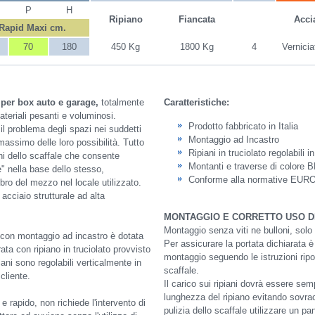
P
H
Ripiano
Fiancata
Acci
 Rapid Maxi cm.
70
180
450 Kg
1800 Kg
4
Vernicia
a per box auto e garage,
totalmente
Caratteristiche:
ateriali pesanti e voluminosi.
Prodotto fabbricato in Italia
 il problema degli spazi nei suddetti
Montaggio ad Incastro
massimo delle loro possibilità. Tutto
Ripiani in truciolato regolabili i
ni dello scaffale che consente
Montanti e traverse di colore 
e" nella base dello stesso,
Conforme alla normative EU
ro del mezzo nel locale utilizzato.
acciaio strutturale ad alta
MONTAGGIO E CORRETTO USO D
Montaggio senza viti ne bulloni, sol
i con montaggio ad incastro è dotata
Per assicurare la portata dichiarata 
ata con ripiano in truciolato provvisto
montaggio seguendo le istruzioni riport
piani sono regolabili verticalmente in
scaffale.
cliente.
Il carico sui ripiani dovrà essere semp
lunghezza del ripiano evitando sovrac
e rapido, non richiede l'intervento di
pulizia dello scaffale utilizzare un 