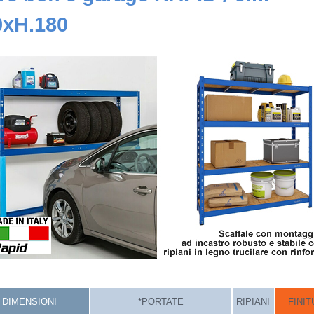
0xH.180
DIMENSIONI
*PORTATE
RIPIANI
FINI