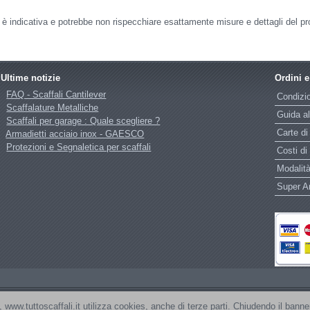
o è indicativa e potrebbe non rispecchiare esattamente misure e dettagli del pr
Ultime notizie
Ordini 
FAQ - Scaffali Cantilever
Condizio
Scaffalature Metalliche
Guida al
Scaffali per garage : Quale scegliere ?
Carte di
Armadietti acciaio inox - GAESCO
Protezioni e Segnaletica per scaffali
Costi di
Modalità
Super 
ESCO SRL Copyright © 2007 - 2026
ze, www.tuttoscaffali.it utilizza cookies, anche di terze parti. Chiudendo il ba