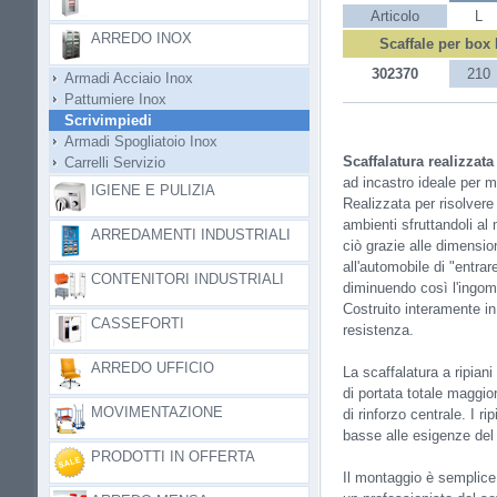
Articolo
L
ARREDO INOX
Scaffale per box
302370
210
Armadi Acciaio Inox
Pattumiere Inox
Scrivimpiedi
Armadi Spogliatoio Inox
Scaffalatura realizzat
Carrelli Servizio
ad incastro ideale per m
IGIENE E PULIZIA
Realizzata per risolvere
ambienti sfruttandoli al 
ARREDAMENTI INDUSTRIALI
ciò grazie alle dimensio
all'automobile di "entrar
CONTENITORI INDUSTRIALI
diminuendo così l'ingomb
Costruito interamente in 
CASSEFORTI
resistenza.
ARREDO UFFICIO
La scaffalatura a ripian
di portata totale maggior
MOVIMENTAZIONE
di rinforzo centrale. I ri
basse alle esigenze del 
PRODOTTI IN OFFERTA
Il montaggio è semplice 