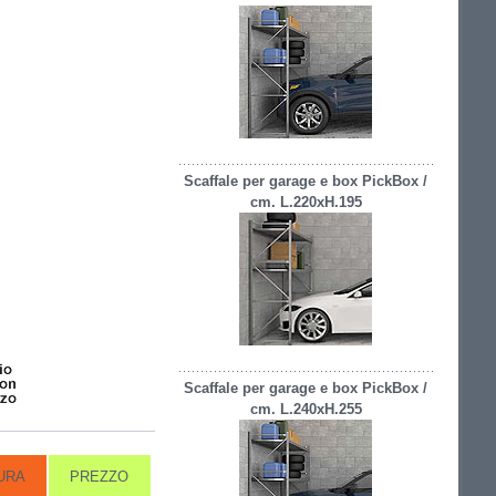
Scaffale per garage e box PickBox /
cm. L.220xH.195
Scaffale per garage e box PickBox /
cm. L.240xH.255
TURA
PREZZO