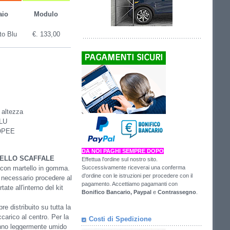
aio
Modulo
to Blu
€. 133,00
n altezza
BLU
ROPEE
DA NOI PAGHI SEMPRE DOPO
ELLO SCAFFALE
Effettua l'ordine sul nostro sito.
Successivamente riceverai una conferma
o con martello in gomma.
d'ordine con le istruzioni per procedere con il
è necessario procedere al
pagamento. Accettiamo pagamanti con
ate all'interno del kit
Bonifico Bancario,
Paypal
e
Contrassegno
.
re distribuito su tutta la
carico al centro. Per la
Costi di Spedizione
panno leggermente umido