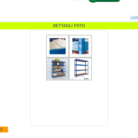
L
egg
DETTAGLI FOTO
O