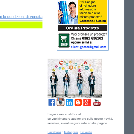
i le condizioni di vendita
Seguici sui canali Social
se vuoi rimanere aggiornato sulle nostre novità,
iniziative, eventi seguici sulle nostre pagine
Facebook
:
Instagram
:
Linkedin