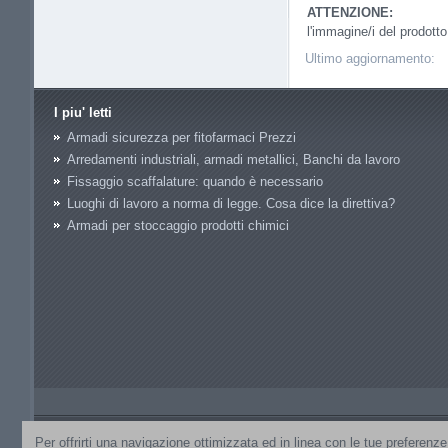
ATTENZIONE:
l'immagine/i del prodott
Ultimo aggiornamento:
I piu' letti
Armadi sicurezza per fitofarmaci Prezzi
Arredamenti industriali, armadi metallici, Banchi da lavoro
Fissaggio scaffalature: quando è necessario
Luoghi di lavoro a norma di legge. Cosa dice la direttiva?
Armadi per stoccaggio prodotti chimici
P.IVA 07398390968
// Tuttoscaffali.it è un sito di proprietà di GA
Per offrirti una navigazione ottimizzata ed in linea con le tue preferen