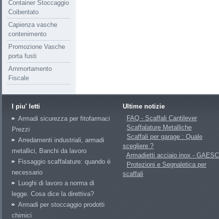
Container Stoccaggio
Coibentato
Capienza vasche
contenimento
Promozione Vasche
porta fusti
Ammortamento
Fiscale
I piu' letti
Ultime notizie
FAQ - Scaffali Cantilever
Armadi sicurezza per fitofarmaci
Scaffalature Metalliche
Prezzi
Scaffali per garage : Quale
Arredamenti industriali, armadi
scegliere ?
metallici, Banchi da lavoro
Armadietti acciaio inox - GAES
Fissaggio scaffalature: quando è
Protezioni e Segnaletica per
necessario
scaffali
Luoghi di lavoro a norma di
legge. Cosa dice la direttiva?
Armadi per stoccaggio prodotti
chimici