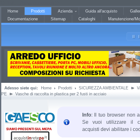
?JHTML::_('behavior.mootools')?
Home
Prodotti
Azienda
Guida all'acquisto
Galle
Documentazione
Sitemap
Cataloghi
Manutenzione/Mo
Adesso siete qui:
Home
Prodotti
SICUREZZA AMBIENTALE
V
PE
Vasche di raccolta in plastica per 2 fusti in acciaio
Info
: Il tuo browser non a
Se vuoi utilizzare il c
acquisti devi abilitare i co