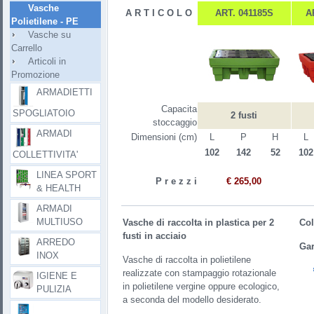
Vasche
A R T I C O L O
ART. 041185S
A
Polietilene - PE
Vasche su
Carrello
Articoli in
Promozione
ARMADIETTI
Capacita
SPOGLIATOIO
2 fusti
stoccaggio
ARMADI
Dimensioni (cm)
L
P
H
L
102
142
52
102
COLLETTIVITA'
LINEA SPORT
P r e z z i
€ 265,00
& HEALTH
ARMADI
MULTIUSO
Vasche di raccolta in plastica per 2
Co
fusti in acciaio
ARREDO
Gar
INOX
Vasche di raccolta in polietilene
realizzate con stampaggio rotazionale
IGIENE E
in polietilene vergine oppure ecologico,
PULIZIA
a seconda del modello desiderato.