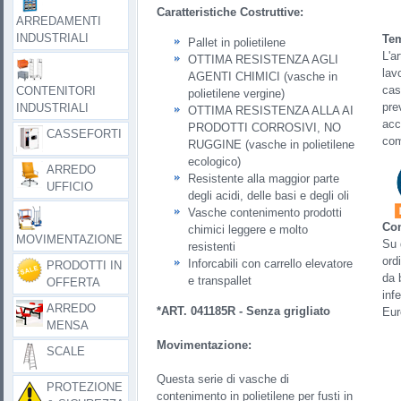
Caratteristiche Costruttive:
ARREDAMENTI
INDUSTRIALI
Tem
Pallet in polietilene
L'a
OTTIMA RESISTENZA AGLI
lav
AGENTI CHIMICI (vasche in
cas
CONTENITORI
polietilene vergine)
prev
INDUSTRIALI
OTTIMA RESISTENZA ALLA AI
acc
PRODOTTI CORROSIVI, NO
CASSEFORTI
com
RUGGINE (vasche in polietilene
ecologico)
ARREDO
Resistente alla maggior parte
UFFICIO
degli acidi, delle basi e degli oli
Vasche contenimento prodotti
Con
chimici leggere e molto
MOVIMENTAZIONE
Su q
resistenti
ord
Inforcabili con carrello elevatore
PRODOTTI IN
da 
e transpallet
OFFERTA
inf
ARREDO
*ART.
041185R
- Senza grigliato
Eur
MENSA
Movimentazione:
SCALE
Questa serie di vasche di
PROTEZIONE
contenimento in polietilene per fusti in