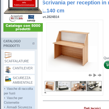
Scrivania per reception in
L.140 cm
art.2824B14
CATALOGO
PRODOTTI
Qua
SCAFFALATURE
CANTILEVER
SICUREZZA
AMBIENTALE
Vasche di raccolta
per fusti
Vasche per
Cisternette
Armadi Sicurezza
Dati tecnici