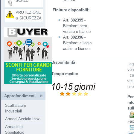
SCALE
Finiture disponibili:
PROTEZIONE
& SICUREZZA
Art.
302395
-
Bicolore: nero
venato e bianco
Art.
302396 -
Bicolore: ciliegio
arabis e bianco.
Disponibilità
Legg
ven
Tempo medio:
I co
visu
ese
Approfondimenti
Per
inf
Scaffalature
sul
Industriali
Armadi Acciaio Inox
Fax
Armadietti
Spogliatoio
Ser