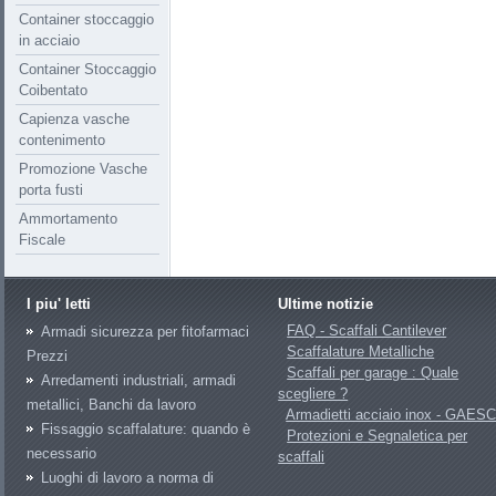
Container stoccaggio
in acciaio
Container Stoccaggio
Coibentato
Capienza vasche
contenimento
Promozione Vasche
porta fusti
Ammortamento
Fiscale
I piu' letti
Ultime notizie
FAQ - Scaffali Cantilever
Armadi sicurezza per fitofarmaci
Scaffalature Metalliche
Prezzi
Scaffali per garage : Quale
Arredamenti industriali, armadi
scegliere ?
metallici, Banchi da lavoro
Armadietti acciaio inox - GAES
Fissaggio scaffalature: quando è
Protezioni e Segnaletica per
necessario
scaffali
Luoghi di lavoro a norma di