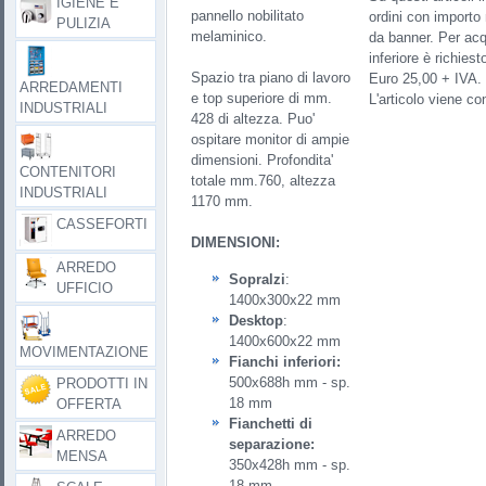
IGIENE E
pannello nobilitato
ordini con importo
PULIZIA
melaminico.
da banner. Per acq
inferiore è richies
Spazio tra piano di lavoro
Euro 25,00 + IVA.
ARREDAMENTI
e top superiore di mm.
L'articolo viene c
INDUSTRIALI
428 di altezza. Puo'
ospitare monitor di ampie
dimensioni. Profondita'
CONTENITORI
totale mm.760, altezza
INDUSTRIALI
1170 mm.
CASSEFORTI
DIMENSIONI:
ARREDO
Sopralzi
:
UFFICIO
1400x300x22 mm
Desktop
:
1400x600x22 mm
MOVIMENTAZIONE
Fianchi inferiori:
500x688h mm - sp.
PRODOTTI IN
18 mm
OFFERTA
Fianchetti di
ARREDO
separazione:
MENSA
350x428h mm - sp.
18 mm