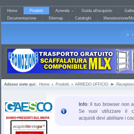
?JHTML::_('behavior.mootools')?
Home
Prodotti
Azienda
Guida all'acquisto
Galle
Documentazione
Sitemap
Cataloghi
Manutenzione/Mo
Adesso siete qui:
Home
Prodotti
ARREDO UFFICIO
Reception
Info
: Il tuo browser non a
Se vuoi utilizzare il c
acquisti devi abilitare i co