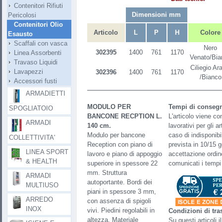
Contenitori Rifiuti
Dimensioni mm
Pericolosi
Contenitori Olio
Articolo
L
P
H
Colore
Esausto
Scaffali con vasca
Nero
302395
1400
761
1170
Linea Assorbenti
Venato/Bia
Travaso Liquidi
Ciliegio Ar
Lavapezzi
302396
1400
761
1170
/Bianco
Accessori fusti
ARMADIETTI
MODULO PER
Tempi di conseg
SPOGLIATOIO
BANCONE RECPTION L.
L'articolo viene co
ARMADI
140 cm.
lavorativi per gli a
Modulo per bancone
caso di indisponibi
COLLETTIVITA'
Reception con piano di
prevista in 10/15 gg
LINEA SPORT
lavoro e piano di appoggio
accettazione ordin
& HEALTH
superiore in spessore 22
comunicati i tempi 
mm. Struttura
ARMADI
autoportante. Bordi dei
MULTIUSO
piani in spessore 3 mm,
ARREDO
con assenza di spigoli
INOX
vivi. Piedini regolabili in
Condizioni di tra
altezza. Materiale
Su questi articoli i