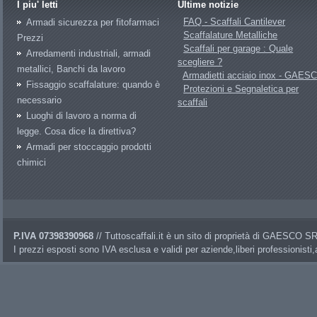
I piu' letti
Ultime notizie
FAQ - Scaffali Cantilever
Armadi sicurezza per fitofarmaci
Scaffalature Metalliche
Prezzi
Scaffali per garage : Quale
Arredamenti industriali, armadi
scegliere ?
metallici, Banchi da lavoro
Armadietti acciaio inox - GAES
Fissaggio scaffalature: quando è
Protezioni e Segnaletica per
necessario
scaffali
Luoghi di lavoro a norma di
legge. Cosa dice la direttiva?
Armadi per stoccaggio prodotti
chimici
P.IVA 07398390968
// Tuttoscaffali.it è un sito di proprietà di GAESCO 
I prezzi esposti sono IVA esclusa e validi per aziende,liberi professionisti,a