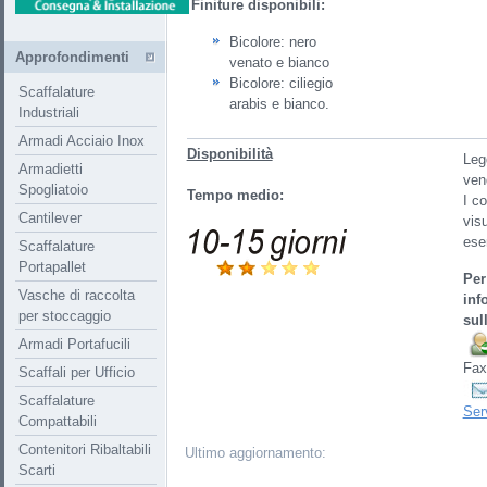
Finiture disponibili:
Bicolore: nero
Approfondimenti
venato e bianco
Bicolore: ciliegio
Scaffalature
arabis e bianco.
Industriali
Armadi Acciaio Inox
Disponibilità
Legg
Armadietti
ven
Spogliatoio
Tempo medio:
I co
Cantilever
visu
ese
Scaffalature
Portapallet
Per
Vasche di raccolta
inf
per stoccaggio
sul
Armadi Portafucili
Fax
Scaffali per Ufficio
Scaffalature
Ser
Compattabili
Contenitori Ribaltabili
Ultimo aggiornamento:
Scarti