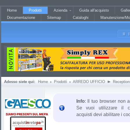
?JHTML::_('behavior.mootools')?
Home
Prodotti
Azienda
Guida all'acquisto
Galle
Documentazione
Sitemap
Cataloghi
Manutenzione/Mo
Adesso siete qui:
Home
Prodotti
ARREDO UFFICIO
Reception
Info
: Il tuo browser non a
Se vuoi utilizzare il c
acquisti devi abilitare i co