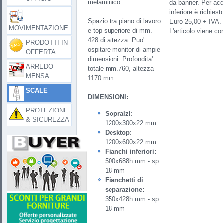
melaminico.
da banner. Per acq
inferiore è richies
Spazio tra piano di lavoro
Euro 25,00 + IVA.
MOVIMENTAZIONE
e top superiore di mm.
L'articolo viene c
428 di altezza. Puo'
PRODOTTI IN
ospitare monitor di ampie
OFFERTA
dimensioni. Profondita'
ARREDO
totale mm.760, altezza
MENSA
1170 mm.
SCALE
DIMENSIONI:
PROTEZIONE
Sopralzi
:
& SICUREZZA
1200x300x22 mm
Desktop
:
1200x600x22 mm
Fianchi inferiori:
500x688h mm - sp.
18 mm
Fianchetti di
separazione:
350x428h mm - sp.
18 mm