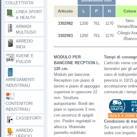
Dimensioni mm
COLLETTIVITA'
Articolo
L
P
H
Colore
LINEA SPORT
& HEALTH
Nero
3302982
1200
761
1170
ARMADI
Venato/Bia
MULTIUSO
Ciliegio Ar
3302983
1200
761
1170
/Bianco
ARREDO
INOX
IGIENE E
MODULO PER
Tempi di conseg
PULIZIA
BANCONE RECPTION L.
L'articolo viene co
120 cm.
lavorativi per gli a
Modulo per bancone
caso di indisponibi
ARREDAMENTI
Reception con piano di
prevista in 10/15 gg
INDUSTRIALI
lavoro e piano di appoggio
accettazione ordin
superiore in spessore 22
comunicati i tempi 
mm. Struttura
CONTENITORI
autoportante. Bordi dei
INDUSTRIALI
piani in spessore 3 mm,
con assenza di spigoli
CASSEFORTI
vivi. Piedini regolabili in
Condizioni di tra
altezza. Materiale
Su questi articoli i
ARREDO
pannello nobilitato
ordini con importo
UFFICIO