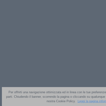
Per offrirti una navigazione ottimizzata ed in linea con le tue preferenze
parti. Chiudendo il banner, scorrendo la pagina o cliccando su qualunque 
nostra Cookie Policy.
Leggi la pagina info