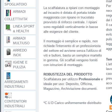
mar
SPOGLIATOIO
Per 
La scaffalatura a ripiani con montaggio
nec
ARMADI
ad incastro è dotata di portata totale
segu
maggiorata con ripiano in truciolato
COLLETTIVITA'
del 
provvisto di rinforzo centrale. I ripiani
Il c
LINEA SPORT
sono regolabili verticalmente in basse
dist
& HEALTH
alle esigenze del cliente.
evit
ARMADI
puli
Il montaggio è semplice e rapido, non
MULTIUSO
legg
richiede l'intervento di un professionista
aggr
ARREDO
del settore ed avviene senza l'utilizzo di
INOX
viti e bulloni, basta un semplice martello
Tem
in gomma. Gli scaffali vengono forniti
IGIENE E
L'ar
con istruzioni di montaggio.
PULIZIA
lavo
caso
ROBUSTEZZA DEL PRODOTTO
prev
Scaffalatura per utilizzo
Professionale
e
ARREDAMENTI
acce
ideale per uso:
Deposito, Officina,
INDUSTRIALI
comu
Magazzino, Archiviazione documenti.
CONTENITORI
*C.U.D Carico uniformemente distribuito
INDUSTRIALI
Con