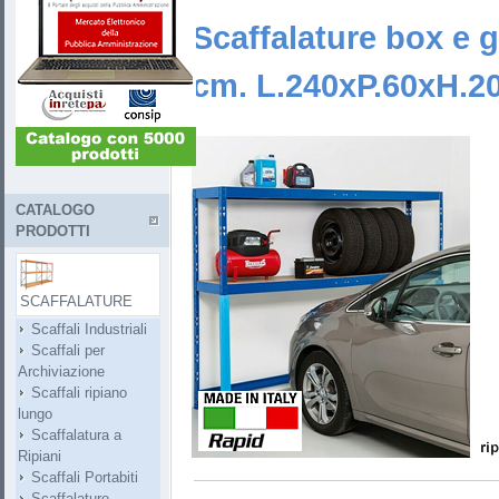
Scaffalature box e 
cm. L.240xP.60xH.2
CATALOGO
PRODOTTI
SCAFFALATURE
Scaffali Industriali
Scaffali per
Archiviazione
Scaffali ripiano
lungo
Scaffalatura a
Ripiani
Scaffali Portabiti
Scaffalature