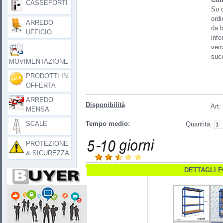
CASSEFORTI
Su q
ordi
ARREDO
da b
UFFICIO
infe
verr
succ
MOVIMENTAZIONE
PRODOTTI IN
OFFERTA
ARREDO
Disponibilità
Art
:
MENSA
SCALE
Tempo medio:
Quantità:
PROTEZIONE
& SICUREZZA
DETTAGLI 