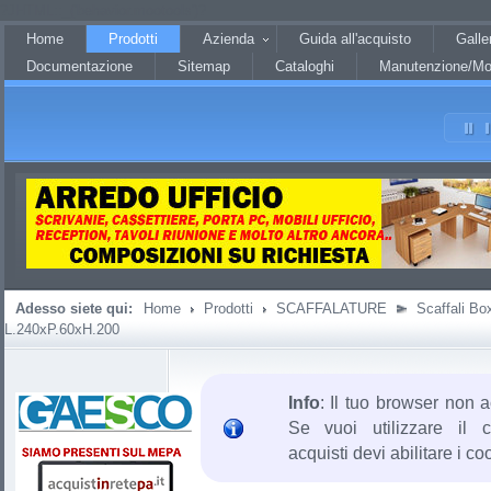
?JHTML::_('behavior.mootools')?
Home
Prodotti
Azienda
Guida all'acquisto
Galle
Documentazione
Sitemap
Cataloghi
Manutenzione/Mo
Adesso siete qui:
Home
Prodotti
SCAFFALATURE
Scaffali Bo
L.240xP.60xH.200
Info
: Il tuo browser non a
Se vuoi utilizzare il c
acquisti devi abilitare i co