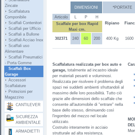
Zincate
DIMENSIONI
*PORTATE
Scaffalatura
Componibile
Articolo
L
P
H
Scaffali Contenitori
Ripiano
Fianc
Scaffale per box Rapid
Scaffali per Ufficio
Maxi cm.
Scaffali a Bullone
302371
240
60
200
400 Kg
1600
Scaffali Acciao Inox
Scaffali uso
Alimentare
Scaffali Pneumatici
- Porta Gomme
Scaffalatura realizzata per box auto e
Cara
Scaffali Box
garage,
totalmente ad incastro ideale
Garage
per materiali pesanti e voluminosi.
Accessori
Realizzata per risolvere il problema degli
Scaffalature
spazi nei suddetti ambienti sfruttandoli al
Protezioni per
massimo delle loro possibilità. Tutto ciò
Magazzino
grazie alle dimensioni dello scaffale che
consente all'automobile di "entrare" nella
CANTILEVER
base dello stesso, diminuendo così
l'ingombro del mezzo nel locale
SICUREZZA
MO
utilizzato.
AMBIENTALE
DE
Costruito interamente in acciaio
Mont
ARMADIETTI
strutturale ad alta resistenza.