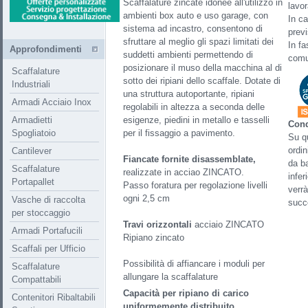
Scaffalature zincate idonee all'utilizzo in
lavor
ambienti box auto e uso garage, con
In ca
sistema ad incastro, consentono di
previ
sfruttare al meglio gli spazi limitati dei
In fa
Approfondimenti
suddetti ambienti permettendo di
comun
posizionare il muso della macchina al di
Scaffalature
sotto dei ripiani dello scaffale. Dotate di
Industriali
una struttura autoportante, ripiani
Armadi Acciaio Inox
regolabili in altezza a seconda delle
Armadietti
esigenze, piedini in metallo e tasselli
Cond
Spogliatoio
per il fissaggio a pavimento.
Su qu
ordi
Cantilever
Fiancate fornite disassemblate,
da ba
Scaffalature
realizzate in acciao ZINCATO.
infer
Portapallet
Passo foratura per regolazione livelli
verr
ogni 2,5 cm
Vasche di raccolta
succ
per stoccaggio
Travi orizzontali
acciaio ZINCATO
Armadi Portafucili
Ripiano zincato
Scaffali per Ufficio
Possibilità di affiancare i moduli per
Scaffalature
allungare la scaffalature
Compattabili
Capacità per ripiano di carico
Contenitori Ribaltabili
uniformemente distribuito