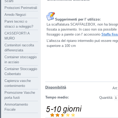
Scarti
Protezioni Perimetrali
Arredo Negozi
Su
ggerimenti per l' utilizzo:
Panni tecnici o
La scaffalatura SCAFFALEBOX, non ha bisogno
stracci a noleggio?
fissata a pavimento. In caso non sia possibile i
CASSEFORTI A
fissaggio a parete con l' accessorio
Staffa fis
MURO
L'altezza del ripiano intermedio può essere re
Contenitori raccolta
superiore a 100 cm
differenziata
Container stoccaggio
in acciaio
Container Stoccaggio
Coibentato
Capienza vasche
contenimento
Disponibilità
Art
:
Promozione Vasche
Tempo medio:
porta fusti
Quantità:
Ammortamento
Fiscale