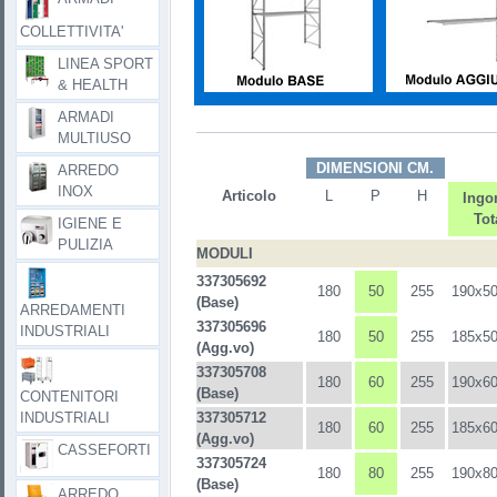
COLLETTIVITA'
LINEA SPORT
& HEALTH
ARMADI
MULTIUSO
DIMENSIONI CM.
ARREDO
INOX
Articolo
L
P
H
Ingo
Tot
IGIENE E
PULIZIA
MODULI
337305692
180
50
255
190x50
(Base)
ARREDAMENTI
337305696
INDUSTRIALI
180
50
255
185x50
(Agg.vo)
337305708
180
60
255
190x60
(Base)
CONTENITORI
INDUSTRIALI
337305712
180
60
255
185x60
(Agg.vo)
CASSEFORTI
337305724
180
80
255
190x80
(Base)
ARREDO