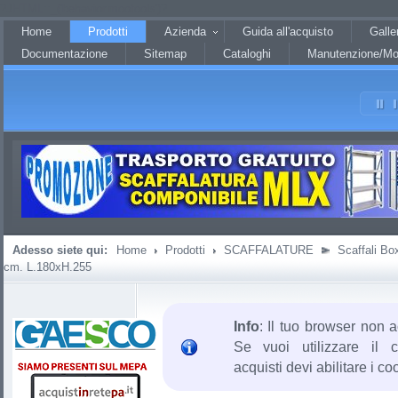
?JHTML::_('behavior.mootools')?
Home
Prodotti
Azienda
Guida all'acquisto
Galle
Documentazione
Sitemap
Cataloghi
Manutenzione/Mo
Adesso siete qui:
Home
Prodotti
SCAFFALATURE
Scaffali Bo
cm. L.180xH.255
Info
: Il tuo browser non a
Se vuoi utilizzare il c
acquisti devi abilitare i co