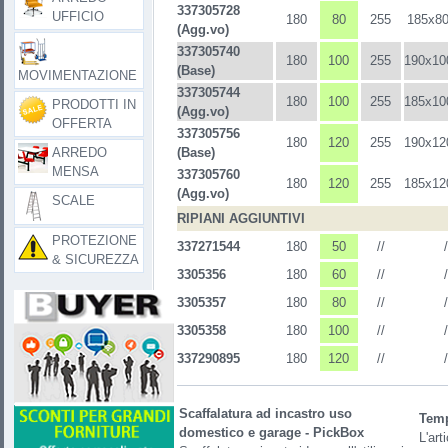
337305728
UFFICIO
180
80
255
185x80
(Agg.vo)
337305740
180
100
255
190x10
(Base)
MOVIMENTAZIONE
337305744
180
100
255
185x10
PRODOTTI IN
(Agg.vo)
OFFERTA
337305756
180
120
255
190x12
ARREDO
(Base)
MENSA
337305760
180
120
255
185x12
(Agg.vo)
SCALE
RIPIANI AGGIUNTIVI
PROTEZIONE
337271544
180
50
//
/
& SICUREZZA
3305356
180
60
//
/
3305357
180
80
//
/
3305358
180
100
//
/
337290895
180
120
//
/
Scaffalatura ad incastro uso
Temp
domestico e garage - PickBox
L'art