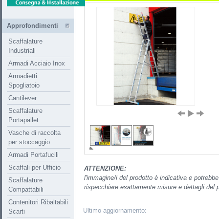
Approfondimenti
Scaffalature
Industriali
Armadi Acciaio Inox
Armadietti
Spogliatoio
Cantilever
Scaffalature
Portapallet
Vasche di raccolta
per stoccaggio
Armadi Portafucili
Scaffali per Ufficio
ATTENZIONE:
l'immagine/i del prodotto è indicativa e potrebb
Scaffalature
rispecchiare esattamente misure e dettagli del p
Compattabili
Contenitori Ribaltabili
Ultimo aggiornamento:
Scarti