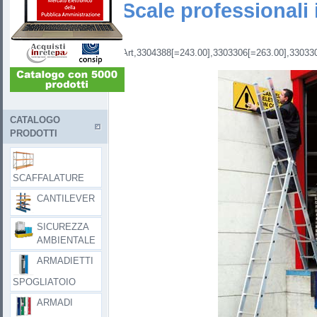
Scale professionali i
Art,3304388[=243.00],3303306[=263.00],33033
CATALOGO
PRODOTTI
SCAFFALATURE
CANTILEVER
SICUREZZA
AMBIENTALE
ARMADIETTI
SPOGLIATOIO
ARMADI