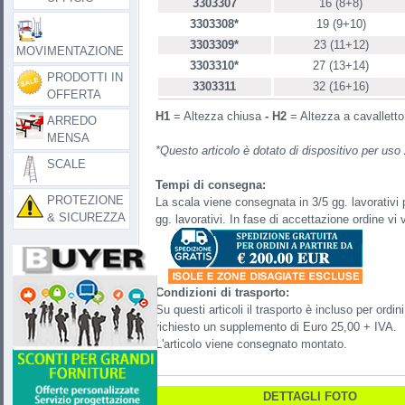
3303307
16 (8+8)
3303308*
19 (9+10)
3303309*
23 (11+12)
MOVIMENTAZIONE
3303310*
27 (13+14)
PRODOTTI IN
3303311
32 (16+16)
OFFERTA
H1
= Altezza chiusa
-
H2
= Altezza a cavallett
ARREDO
MENSA
*Questo articolo è dotato di dispositivo per uso 
SCALE
Tempi di consegna:
PROTEZIONE
La scala viene consegnata in 3/5 gg. lavorativi p
& SICUREZZA
gg. lavorativi. In fase di accettazione ordine vi
Condizioni di trasporto:
Su questi articoli il trasporto è incluso per ord
richiesto un supplemento di Euro 25,00 + IVA.
L'articolo viene consegnato montato.
DETTAGLI FOTO