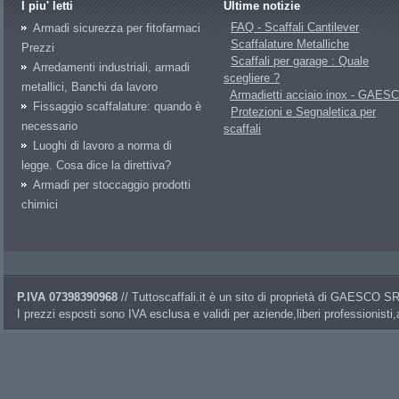
I piu' letti
Ultime notizie
FAQ - Scaffali Cantilever
Armadi sicurezza per fitofarmaci
Scaffalature Metalliche
Prezzi
Scaffali per garage : Quale
Arredamenti industriali, armadi
scegliere ?
metallici, Banchi da lavoro
Armadietti acciaio inox - GAES
Fissaggio scaffalature: quando è
Protezioni e Segnaletica per
necessario
scaffali
Luoghi di lavoro a norma di
legge. Cosa dice la direttiva?
Armadi per stoccaggio prodotti
chimici
P.IVA 07398390968
// Tuttoscaffali.it è un sito di proprietà di GAESCO 
I prezzi esposti sono IVA esclusa e validi per aziende,liberi professionisti,a