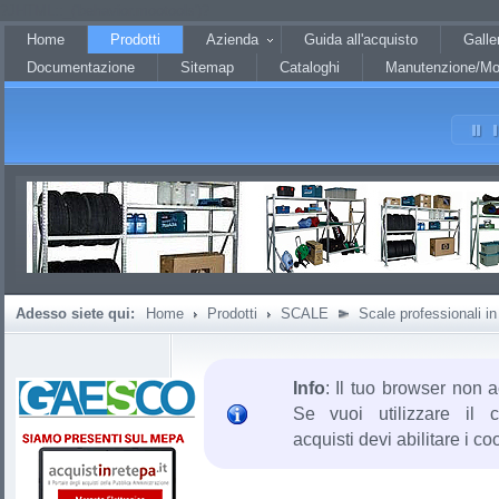
?JHTML::_('behavior.mootools')?
Home
Prodotti
Azienda
Guida all'acquisto
Galle
Documentazione
Sitemap
Cataloghi
Manutenzione/Mo
Adesso siete qui:
Home
Prodotti
SCALE
Scale professionali in 
Info
: Il tuo browser non a
Se vuoi utilizzare il c
acquisti devi abilitare i co