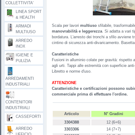
COLLETTIVITA'
LINEA SPORT
& HEALTH
Scala per lavori
multiuso
sfilabile, trasformabil
ARMADI
manovrabilità e leggerezza
. Si adatta a vari 
MULTIUSO
bordatura. L'arresto dei tronchi a sfilo avviene t
ARREDO
cintino di sicurezza anti-divaricamento. Basetta 
INOX
Caratteristiche
IGIENE E
Fusioni in alluminio colate per gravità: rispett
PULIZIA
agli urti. Tappi alle estremità con superficie anti
Libretto e norme d'uso.
ARREDAMENTI
ATTENZIONE
INDUSTRIALI
Caratteristiche e certificazioni possono subir
commerciale prima di effettuare l'ordine.
CONTENITORI
INDUSTRIALI
Articolo
N° Gradini
CASSEFORTI
3304388
12 (6+6)
ARREDO
3303306
14 (7+7)
UFFICIO