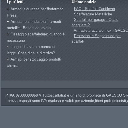
I piu' letti
Ultime notizie
FAQ - Scaffali Cantilever
Armadi sicurezza per fitofarmaci
Scaffalature Metalliche
Prezzi
Scaffali per garage : Quale
Arredamenti industriali, armadi
scegliere ?
metallici, Banchi da lavoro
Armadietti acciaio inox - GAES
Fissaggio scaffalature: quando è
Protezioni e Segnaletica per
necessario
scaffali
Luoghi di lavoro a norma di
legge. Cosa dice la direttiva?
Armadi per stoccaggio prodotti
chimici
P.IVA 07398390968
// Tuttoscaffali.it è un sito di proprietà di GAESCO 
I prezzi esposti sono IVA esclusa e validi per aziende,liberi professionisti,a