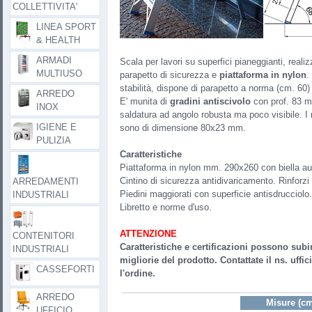
COLLETTIVITA'
LINEA SPORT
& HEALTH
ARMADI
Scala per lavori su superfici pianeggianti, reali
MULTIUSO
parapetto di sicurezza e
piattaforma in nylon
.
stabilità, dispone di parapetto a norma (cm. 60) 
ARREDO
E' munita di
gradini antiscivolo
con prof. 83 mm
INOX
saldatura ad angolo robusta ma poco visibile. I
IGIENE E
sono di dimensione 80x23 mm.
PULIZIA
Caratteristiche
Piattaforma in nylon mm. 290x260 con biella au
Cintino di sicurezza antidivaricamento. Rinforzi 
ARREDAMENTI
Piedini maggiorati con superficie antisdrucciolo.
INDUSTRIALI
Libretto e norme d'uso.
ATTENZIONE
CONTENITORI
Caratteristiche e certificazioni possono subi
INDUSTRIALI
migliorie del prodotto. Contattate il ns. uffi
CASSEFORTI
l'ordine.
ARREDO
Misure (cm
UFFICIO