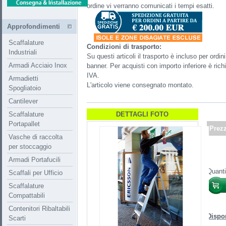
ordine vi verranno comunicati i tempi esatti.
Approfondimenti
Scaffalature
Condizioni di trasporto:
Industriali
Su questi articoli il trasporto è incluso per ord
Armadi Acciaio Inox
banner. Per acquisti con importo inferiore è ri
IVA.
Armadietti
L'articolo viene consegnato montato.
Spogliatoio
Cantilever
Scaffalature
DETTAGLI FOTO
Portapallet
Prez
Vasche di raccolta
per stoccaggio
Armadi Portafucili
Quanti
Scaffali per Ufficio
Scaffalature
Compattabili
Contenitori Ribaltabili
Dispon
Scarti