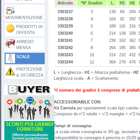
Articolo
*N° Gradini
L
H1
H2
3303237
3
139
69
269
MOVIMENTAZIONE
3303238
4
164
92
292
3303239
5
189
116
316
PRODOTTI IN
OFFERTA
3303240
6
214
139
339
3303241
7
239
162
362
ARREDO
MENSA
3303242
8
264
185
385
3303243
10
314
232
432
SCALE
3303244
12
364
278
478
PROTEZIONE
L
= Lunghezza
- H1
= Altezza piattaforma
-
H2
& SICUREZZA
Larghezza scala -
A
= Scartamento
*il numero dei gradini è compreso di piatta
ACCESSORIABILE CON:
Kit Carriola
per spostamenti scala tipo cariola 
Composto da n°2 rotelle + n°2 maniglie + n°2 ba
Tempi di consegna:
La scala viene consegnata in 3/5 gg. lavorativi p
indisponibilità la consegna è prevista in 15/20 g