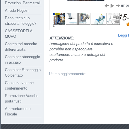
Protezioni Perimetrali
Tempo
Arredo Negozi
Panni tecnici o
stracci a noleggio?
CASSEFORTI A
Leggi 
MURO
ATTENZIONE:
l'immagine/i del prodotto è indicativa e
Contenitori raccolta
potrebbe non rispecchiare
differenziata
esattamente misure e dettagli del
Container stoccaggio
prodotto.
in acciaio
Container Stoccaggio
Ultimo aggiornamento:
Coibentato
Capienza vasche
contenimento
Promozione Vasche
porta fusti
Ammortamento
Fiscale