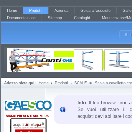
?JHTML::_('behavior.mootools')?
Home
Prodotti
Azienda
Guida all'acquisto
Galle
Documentazione
Sitemap
Cataloghi
Manutenzione/Mo
Adesso siete qui:
Home
Prodotti
SCALE
Scala a cavalletto con
Info
: Il tuo browser non a
Se vuoi utilizzare il c
acquisti devi abilitare i co