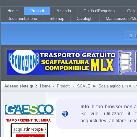
?JHTML::_('behavior.mootools')?
Home
Prodotti
Azienda
Guida all'acquisto
Galle
Documentazione
Sitemap
Cataloghi
Manutenzione/Mo
Adesso siete qui:
Home
Prodotti
SCALE
Scala agricola in Allu
Info
: Il tuo browser non a
Se vuoi utilizzare il c
acquisti devi abilitare i co