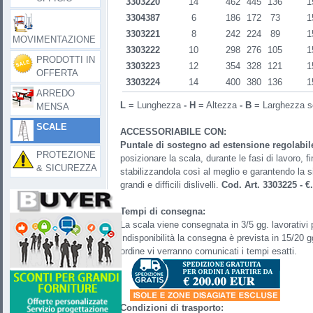
3303220
14
462
445
136
1
3304387
6
186
172
73
1
3303221
8
242
224
89
1
MOVIMENTAZIONE
3303222
10
298
276
105
1
PRODOTTI IN
3303223
12
354
328
121
1
OFFERTA
3303224
14
400
380
136
1
ARREDO
L
= Lunghezza
-
H
= Altezza
-
B
= Larghezza s
MENSA
SCALE
ACCESSORIABILE CON:
Puntale di sostegno ad estensione regolabil
PROTEZIONE
posizionare la scala, durante le fasi di lavoro,
& SICUREZZA
stabilizzandola così al meglio e garantendo la 
grandi e difficili dislivelli.
Cod. Art. 3303225
- €
Tempi di consegna:
La scala viene consegnata in 3/5 gg. lavorativi p
indisponibilità la consegna è prevista in 15/20 g
ordine vi verranno comunicati i tempi esatti.
Condizioni di trasporto: