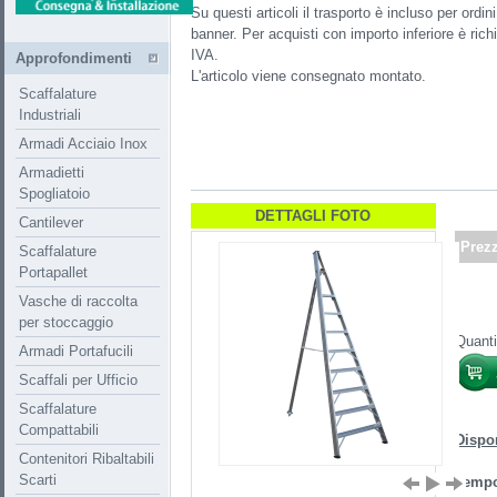
Su questi articoli il trasporto è incluso per ord
banner. Per acquisti con importo inferiore è ri
IVA.
Approfondimenti
L'articolo viene consegnato montato.
Scaffalature
Industriali
Armadi Acciaio Inox
Armadietti
Spogliatoio
DETTAGLI FOTO
Cantilever
Prez
Scaffalature
Portapallet
Vasche di raccolta
per stoccaggio
Quanti
Armadi Portafucili
Scaffali per Ufficio
Scaffalature
Compattabili
Dispon
Contenitori Ribaltabili
Scarti
Tempo