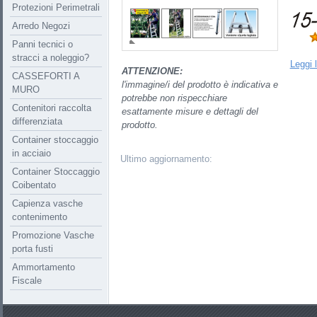
Protezioni Perimetrali
Arredo Negozi
Panni tecnici o
stracci a noleggio?
Leggi 
ATTENZIONE:
CASSEFORTI A
l'immagine/i del prodotto è indicativa e
MURO
potrebbe non rispecchiare
Contenitori raccolta
esattamente misure e dettagli del
differenziata
prodotto.
Container stoccaggio
in acciaio
Ultimo aggiornamento:
Container Stoccaggio
Coibentato
Capienza vasche
contenimento
Promozione Vasche
porta fusti
Ammortamento
Fiscale