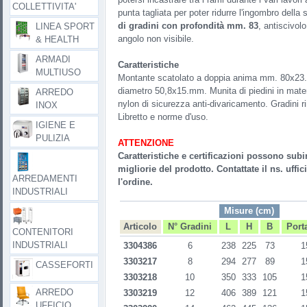
COLLETTIVITA'
punta tagliata per poter ridurre l'ingombro della s
di gradini con profondità mm. 83
, antiscivol
LINEA SPORT
angolo non visibile.
& HEALTH
ARMADI
Caratteristiche
MULTIUSO
Montante scatolato a doppia anima mm. 80x23. 
diametro 50,8x15.mm. Munita di piedini in materia
ARREDO
nylon di sicurezza anti-divaricamento. Gradini ri
INOX
Libretto e norme d'uso.
IGIENE E
PULIZIA
ATTENZIONE
Caratteristiche e certificazioni possono subi
migliorie del prodotto. Contattate il ns. uffi
ARREDAMENTI
l'ordine.
INDUSTRIALI
Misure (cm)
Articolo
N° Gradini
L
H
B
Port
CONTENITORI
INDUSTRIALI
3304386
6
238
225
73
1
3303217
8
294
277
89
1
CASSEFORTI
3303218
10
350
333
105
1
ARREDO
3303219
12
406
389
121
1
UFFICIO