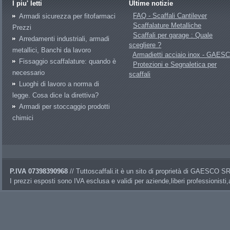
I piu' letti
Ultime notizie
FAQ - Scaffali Cantilever
Armadi sicurezza per fitofarmaci
Scaffalature Metalliche
Prezzi
Scaffali per garage : Quale
Arredamenti industriali, armadi
scegliere ?
metallici, Banchi da lavoro
Armadietti acciaio inox - GAES
Fissaggio scaffalature: quando è
Protezioni e Segnaletica per
necessario
scaffali
Luoghi di lavoro a norma di
legge. Cosa dice la direttiva?
Armadi per stoccaggio prodotti
chimici
P.IVA 07398390968
// Tuttoscaffali.it è un sito di proprietà di GAESCO 
I prezzi esposti sono IVA esclusa e validi per aziende,liberi professionisti,a