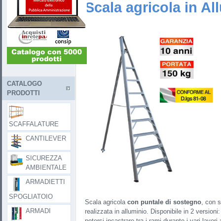
Scala agricola in Al
CATALOGO
PRODOTTI
SCAFFALATURE
CANTILEVER
SICUREZZA
AMBIENTALE
ARMADIETTI
SPOGLIATOIO
Scala agricola
con puntale di sostegno
, con s
ARMADI
realizzata in alluminio. Disponibile in 2 version
potersi incastrare tra i rami durante i vari lavori