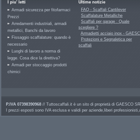
I piu' letti
Ultime notizie
FAQ - Scaffali Cantilever
Armadi sicurezza per fitofarmaci
Scaffalature Metalliche
Prezzi
Scaffali per garage : Quale
Arredamenti industriali, armadi
scegliere ?
metallici, Banchi da lavoro
Armadietti acciaio inox - GAES
Fissaggio scaffalature: quando è
Protezioni e Segnaletica per
necessario
scaffali
Luoghi di lavoro a norma di
legge. Cosa dice la direttiva?
Armadi per stoccaggio prodotti
chimici
P.IVA 07398390968
// Tuttoscaffali.it è un sito di proprietà di GAESCO 
I prezzi esposti sono IVA esclusa e validi per aziende,liberi professionisti,a