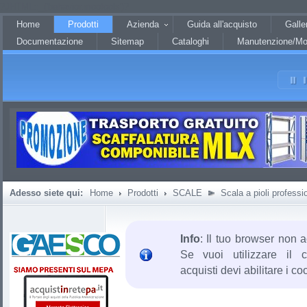
?JHTML::_('behavior.mootools')?
Home
Prodotti
Azienda
Guida all'acquisto
Galle
Documentazione
Sitemap
Cataloghi
Manutenzione/Mo
Adesso siete qui:
Home
Prodotti
SCALE
Scala a pioli professi
Info
: Il tuo browser non a
Se vuoi utilizzare il c
acquisti devi abilitare i co