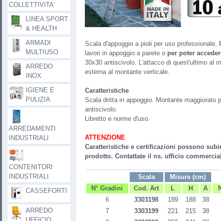
COLLETTIVITA'
LINEA SPORT
& HEALTH
ARMADI
Scala d'appoggio a pioli per uso professionale,
MULTIUSO
lavori in appoggio a parete o
per poter accedere
30x30 antiscivolo. L'attacco di quest'ultimo al
ARREDO
esterna al montante verticale.
INOX
IGIENE E
Caratteristiche
PULIZIA
Scala dritta in appoggio. Montante maggiorato pe
antiscivolo.
Libretto e norme d'uso.
ARREDAMENTI
ATTENZIONE
INDUSTRIALI
Caratteristiche e certificazioni possono subi
prodotto. Contattate il ns. ufficio commercial
CONTENITORI
INDUSTRIALI
Scala
Misure (cm)
N° Gradini
Cod. Art
L
H
A
CASSEFORTI
6
3303198
189
188
38
ARREDO
7
3303199
221
215
38
UFFICIO