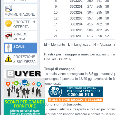
8
3303200
250
241
38
9
3303201
277
265
38
10
3303202
304
295
38
MOVIMENTAZIONE
12
3303203
357
348
38
PRODOTTI IN
14
3303204
416
402
38
OFFERTA
17
3303205
504
482
45
ARREDO
21
3303206
616
590
52
MENSA
M
= Montante
- L
= Lunghezza
-
H
= Altezza
-
SCALE
Piastra per fissaggio a muro
per aggancio tra
PROTEZIONE
Cod. art.
3303216
& SICUREZZA
Tempi di consegna:
La scala viene consegnata in 3/5 gg. lavorativi pe
consegna è prevista in 15/20 gg. lavorativi. In 
tempi esatti.
Condizioni di trasporto:
Su questi articoli il trasporto è incluso per or
acquisti con importo inferiore è richiesto un su