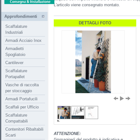
L'articolo viene consegnato montato.
Approfondimenti
DETTAGLI FOTO
Scaffalature
Industriali
Armadi Acciaio Inox
Armadietti
Spogliatoio
Cantilever
Scaffalature
Portapallet
Vasche di raccolta
per stoccaggio
Armadi Portafucili
Scaffali per Ufficio
Scaffalature
Compattabili
Contenitori Ribaltabili
ATTENZIONE:
Scarti
l'immagine/i del prodotto è indicativa e