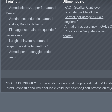
I piu' letti
Ultime notizie
FAQ - Scaffali Cantilever
Armadi sicurezza per fitofarmaci
Scaffalature Metalliche
Prezzi
Scaffali per garage : Quale
Arredamenti industriali, armadi
scegliere ?
metallici, Banchi da lavoro
Armadietti acciaio inox - GAES
Fissaggio scaffalature: quando è
Protezioni e Segnaletica per
necessario
scaffali
Luoghi di lavoro a norma di
legge. Cosa dice la direttiva?
Armadi per stoccaggio prodotti
chimici
P.IVA 07398390968
// Tuttoscaffali.it è un sito di proprietà di GAESCO 
I prezzi esposti sono IVA esclusa e validi per aziende,liberi professionisti,a