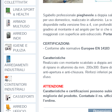
COLLETTIVITA'
LINEA SPORT
& HEALTH
Sgabello professionale
pieghevole
a doppia sal
per uso domestico, realizzato in alluminio. La sc
ARMADI
disponibile nella versione fino a 4, con profondi
MULTIUSO
gradino al montante è ad angolo per far si che s
ARREDO
maggiorati con superficie anti-sdrucciolo.
Porta
INOX
CERTIFICAZIONI:
IGIENE E
- Conforme alle normative
Europee EN 14183
PULIZIA
Caratteristiche
Realizzato con montante scatolato a doppia an
ARREDAMENTI
di ripiano in alluminio da mm. 200x300. Barre di
INDUSTRIALI
anti-apertura e anti-chiusura. Rinforzi inferiori 
d'uso.
CONTENITORI
ATTENZIONE
INDUSTRIALI
Caratteristiche e certificazioni possono subi
migliorie del prodotto. Contattate il ns. uffi
CASSEFORTI
l'ordine.
ARREDO
Dimensioni 
UFFICIO