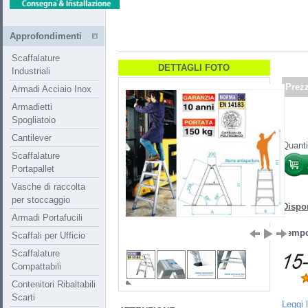
Approfondimenti
Scaffalature
DETTAGLI FOTO
Industriali
Prez
Armadi Acciaio Inox
Armadietti
Spogliatoio
Cantilever
Quanti
Scaffalature
Portapallet
Vasche di raccolta
per stoccaggio
Dispon
Armadi Portafucili
Tempo
Scaffali per Ufficio
Scaffalature
Compattabili
Contenitori Ribaltabili
Scarti
Leggi 