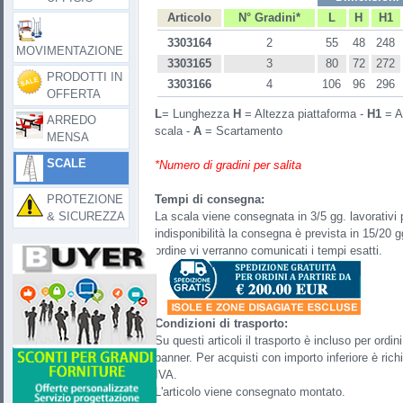
Articolo
N° Gradini*
L
H
H1
3303164
2
55
48
248
MOVIMENTAZIONE
3303165
3
80
72
272
PRODOTTI IN
3303166
4
106
96
296
OFFERTA
L
= Lunghezza
H
= Altezza piattaforma -
H1
= Al
ARREDO
scala -
A
= Scartamento
MENSA
SCALE
*Numero di gradini per salita
PROTEZIONE
Tempi di consegna:
& SICUREZZA
La scala viene consegnata in 3/5 gg. lavorativi p
indisponibilità la consegna è prevista in 15/20 g
ordine vi verranno comunicati i tempi esatti.
Condizioni di trasporto:
Su questi articoli il trasporto è incluso per ord
banner. Per acquisti con importo inferiore è ri
IVA.
L'articolo viene consegnato montato.