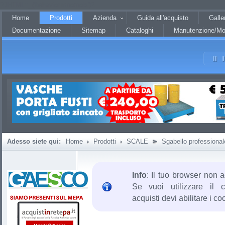
?JHTML::_('behavior.mootools')?
Home
Prodotti
Azienda
Guida all'acquisto
Galle
Documentazione
Sitemap
Cataloghi
Manutenzione/Mo
Adesso siete qui:
Home
Prodotti
SCALE
Sgabello professional
Info
: Il tuo browser non a
Se vuoi utilizzare il c
acquisti devi abilitare i co