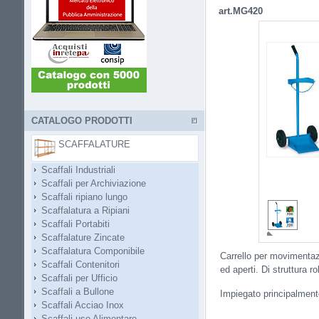
art.MG420
CATALOGO PRODOTTI
SCAFFALATURE
Scaffali Industriali
Scaffali per Archiviazione
Scaffali ripiano lungo
Scaffalatura a Ripiani
Scaffali Portabiti
Scaffalature Zincate
Scaffalatura Componibile
Carrello per movimentazi
Scaffali Contenitori
ed aperti. Di struttura r
Scaffali per Ufficio
Scaffali a Bullone
Impiegato principalment
Scaffali Acciao Inox
Scaffali uso Alimentare