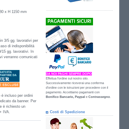
380 x H 1150 mm
n 3/5 gg. lavorativi per
caso di indisponibilità
/15 gg. lavorativi. In
 vi verranno comunicati
DA NOI PAGHI SEMPRE DOPO
Effettua l'ordine sul nostro sito.
Successivamente riceverai una conferma
d'ordine con le istruzioni per procedere con il
pagamento. Accettiamo pagamanti con
o è incluso per ordini
Bonifico Bancario,
Paypal
e
Contrassegno
.
dicato da banner. Per
e è richiesto un
Costi di Spedizione
+ IVA.