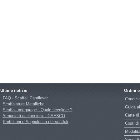
Ultime notizie
Ordini 
FAQ - Scaffali Cantilever
Condizio
Scaffalature Metalliche
Guida al
Scaffali per garage : Quale scegliere ?
Carte di
Armadietti acciaio inox - GAESCO
Protezioni e Segnaletica per scaffali
Costi di
Modalità
Super 