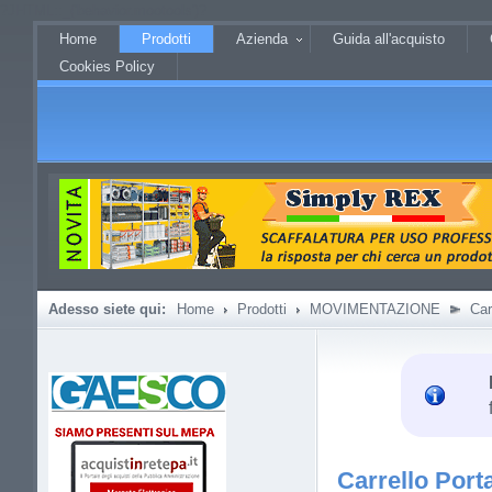
?JHTML::_('behavior.mootools')?
Home
Prodotti
Azienda
Guida all'acquisto
Cookies Policy
Adesso siete qui:
Home
Prodotti
MOVIMENTAZIONE
Car
Carrello Por