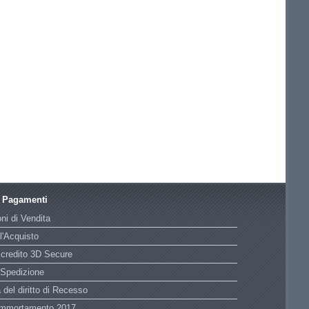
e Pagamenti
ni di Vendita
l'Acquisto
 credito 3D Secure
 Spedizione
 del diritto di Recesso
Ammortamento 2017