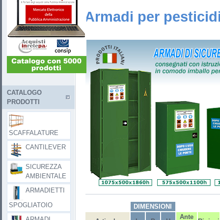
Armadi per pesticidi 
CATALOGO
PRODOTTI
SCAFFALATURE
CANTILEVER
SICUREZZA
AMBIENTALE
ARMADIETTI
SPOGLIATOIO
DIMENSIONI
Ante
ARMADI