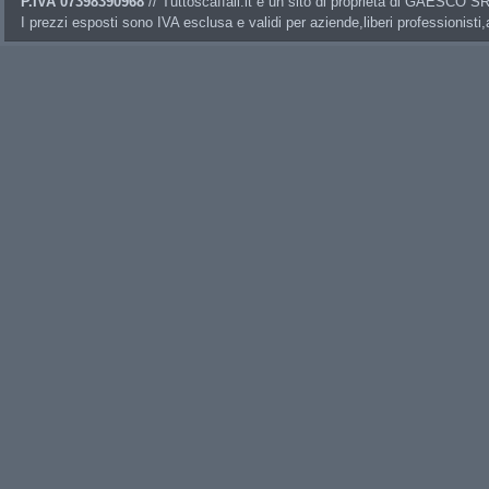
P.IVA 07398390968
// Tuttoscaffali.it è un sito di proprietà di GAESCO 
I prezzi esposti sono IVA esclusa e validi per aziende,liberi professionisti,a