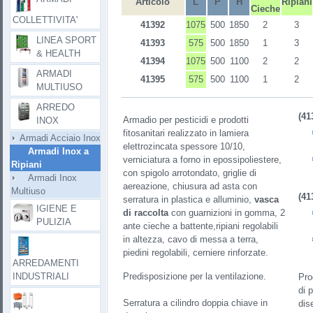
Articolo
L
P
H
Ripiani
Cieche
COLLETTIVITA'
41392
1075
500
1850
2
3
LINEA SPORT
41393
575
500
1850
1
3
& HEALTH
41394
1075
500
1100
2
2
ARMADI
41395
575
500
1100
1
2
MULTIUSO
ARREDO
(
41
Armadio per pesticidi e prodotti
INOX
fitosanitari realizzato in lamiera
Armadi Acciaio Inox
elettrozincata spessore 10/10,
Armadi Inox a
verniciatura a forno in epossipoliestere,
Ripiani
con spigolo arrotondato, griglie di
Armadi Inox
aereazione, chiusura ad asta con
Multiuso
(
41
serratura in plastica e alluminio,
vasca
IGIENE E
di raccolta
con guarnizioni in gomma, 2
PULIZIA
ante cieche a battente,ripiani regolabili
in altezza, cavo di messa a terra,
piedini regolabili, cerniere rinforzate.
ARREDAMENTI
INDUSTRIALI
Predisposizione per la ventilazione.
Pro
di p
Serratura a cilindro doppia chiave in
dis