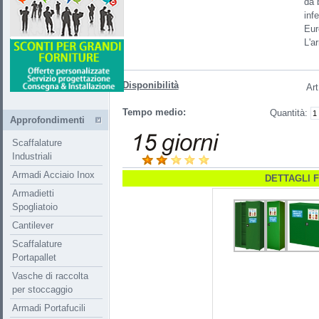
da 
inf
Eur
L'a
Disponibilità
Art
Tempo medio:
Quantità:
Approfondimenti
Scaffalature
Industriali
Armadi Acciaio Inox
DETTAGLI 
Armadietti
Spogliatoio
Cantilever
Scaffalature
Portapallet
Vasche di raccolta
per stoccaggio
Armadi Portafucili