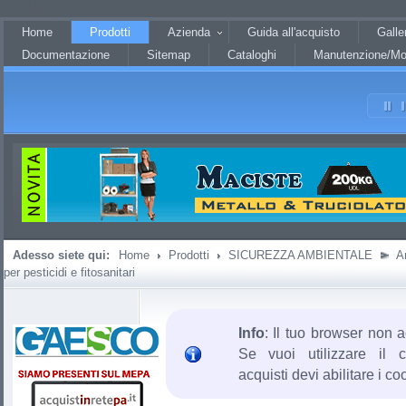
?JHTML::_('behavior.mootools')?
Home
Prodotti
Azienda
Guida all'acquisto
Galle
Documentazione
Sitemap
Cataloghi
Manutenzione/Mo
Adesso siete qui:
Home
Prodotti
SICUREZZA AMBIENTALE
A
per pesticidi e fitosanitari
Info
: Il tuo browser non a
Se vuoi utilizzare il c
acquisti devi abilitare i co