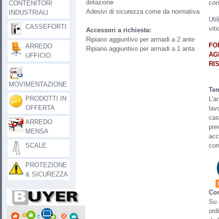
dotazione
con
CONTENITORI
Adesivi di sicurezza come da normativa
INDUSTRIALI
Util
CASSEFORTI
viti
Accessori a richiesta:
Ripiano aggiuntivo per armadi a 2 ante
FO
ARREDO
Ripiano aggiuntivo per armadi a 1 anta
AG
UFFICIO
RI
MOVIMENTAZIONE
Tem
PRODOTTI IN
L'a
OFFERTA
lav
cas
ARREDO
pre
MENSA
acc
SCALE
com
PROTEZIONE
& SICUREZZA
Con
Su q
ord