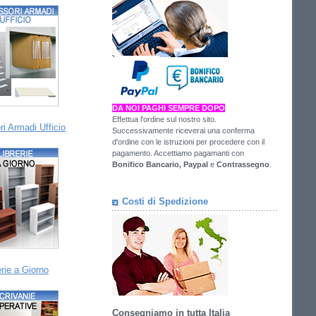
DA NOI PAGHI SEMPRE DOPO
Effettua l'ordine sul nostro sito.
i Armadi Ufficio
Successivamente riceverai una conferma
d'ordine con le istruzioni per procedere con il
pagamento. Accettiamo pagamanti con
Bonifico Bancario,
Paypal
e
Contrassegno
.
Costi di Spedizione
erie a Giorno
Consegniamo in tutta Italia