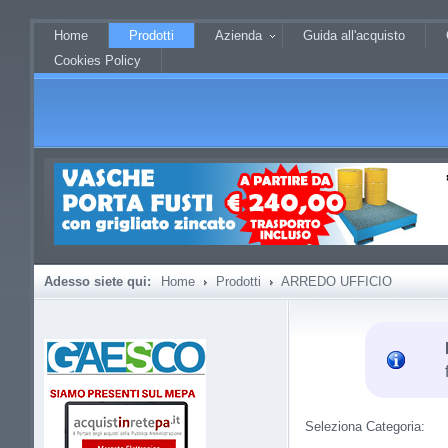
?JHTML::_('behavior.mootools')?
Home
Prodotti
Azienda
Guida all'acquisto
Cookies Policy
Adesso siete qui:
Home
Prodotti
ARREDO UFFICIO
Seleziona Categoria: