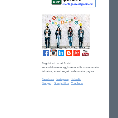
Seguici sui canali Social
se vuoi rimanere aggiornato sulle nostre novità,
iniziative, eventi seguici sulle nostre pagine
Facebook
:
Instagram
:
Linkedin
Blogger
:
Google Plus
:
You Tube