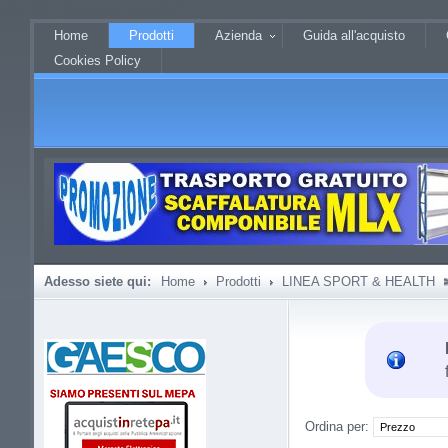
?JHTML::_('behavior.mootools')?
Home
Prodotti
Azienda
Guida all'acquisto
Cookies Policy
Adesso siete qui:
Home
Prodotti
LINEA SPORT & HEALTH
Ordina per: