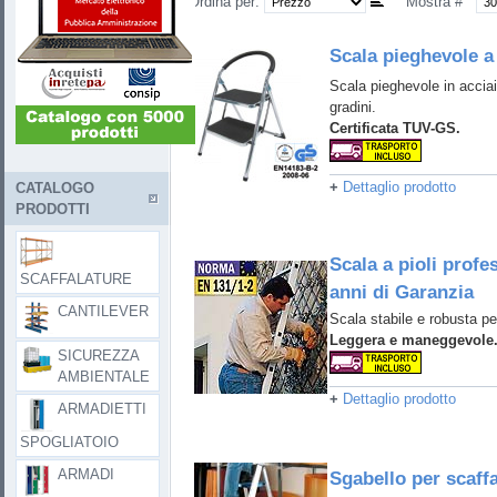
Ordina per:
Mostra #
Scala pieghevole a 
Scala pieghevole in accia
gradini.
Certificata TUV-GS.
+
Dettaglio prodotto
CATALOGO
PRODOTTI
Scala a pioli profe
SCAFFALATURE
anni di Garanzia
CANTILEVER
Scala stabile e robusta pe
Leggera e maneggevole
SICUREZZA
AMBIENTALE
+
Dettaglio prodotto
ARMADIETTI
SPOGLIATOIO
ARMADI
Sgabello per scaff