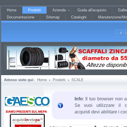
?JHTML::_('behavior.mootools')?
Home
Prodotti
Azienda
Guida all'acquisto
Galle
Documentazione
Sitemap
Cataloghi
Manutenzione/Mo
Adesso siete qui:
Home
Prodotti
SCALE
Info
: Il tuo browser non a
Se vuoi utilizzare il c
acquisti devi abilitare i co