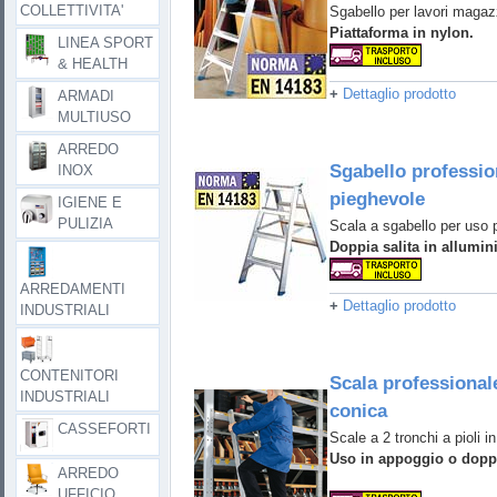
COLLETTIVITA'
Sgabello per lavori magaz
Piattaforma in nylon.
LINEA SPORT
& HEALTH
+
Dettaglio prodotto
ARMADI
MULTIUSO
ARREDO
Sgabello professio
INOX
pieghevole
IGIENE E
PULIZIA
Scala a sgabello per uso 
Doppia salita in allumin
ARREDAMENTI
+
Dettaglio prodotto
INDUSTRIALI
CONTENITORI
Scala professional
INDUSTRIALI
conica
CASSEFORTI
Scale a 2 tronchi a pioli in
Uso in appoggio o doppi
ARREDO
UFFICIO