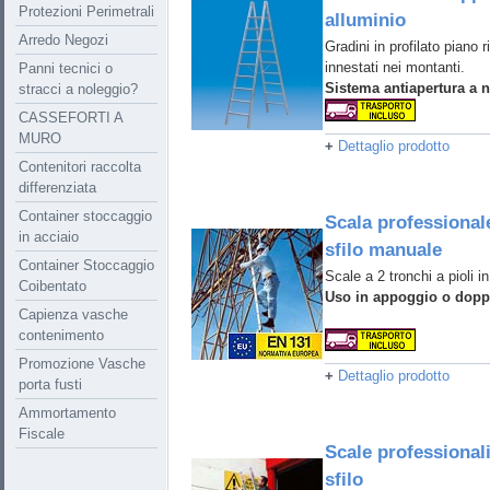
Protezioni Perimetrali
alluminio
Arredo Negozi
Gradini in profilato piano r
innestati nei montanti.
Panni tecnici o
Sistema antiapertura a n
stracci a noleggio?
CASSEFORTI A
MURO
+
Dettaglio prodotto
Contenitori raccolta
differenziata
Container stoccaggio
Scala professionale
in acciaio
sfilo manuale
Container Stoccaggio
Scale a 2 tronchi a pioli in
Coibentato
Uso in appoggio o doppi
Capienza vasche
contenimento
Promozione Vasche
+
Dettaglio prodotto
porta fusti
Ammortamento
Fiscale
Scale professionali
sfilo