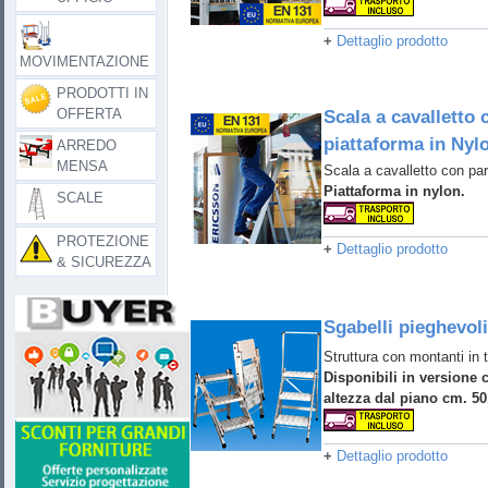
+
Dettaglio prodotto
MOVIMENTAZIONE
PRODOTTI IN
OFFERTA
Scala a cavalletto 
piattaforma in Nyl
ARREDO
MENSA
Scala a cavalletto con par
Piattaforma in nylon.
SCALE
PROTEZIONE
+
Dettaglio prodotto
& SICUREZZA
Sgabelli pieghevoli
Struttura con montanti in
Disponibili in version
altezza dal piano cm. 50
+
Dettaglio prodotto