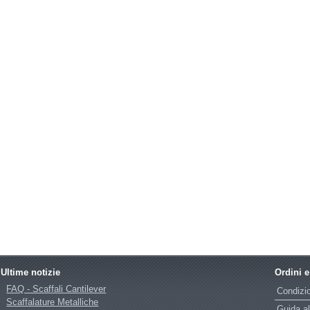
Ultime notizie
Ordini 
FAQ - Scaffali Cantilever
Condizio
Scaffalature Metalliche
Guida al