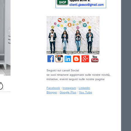
Seguici sui canali Social
se vuoi rimanere aggiornato sulle nostre novità,
iniziative, eventi seguici sulle nostre pagine
Facebook
:
Instagram
:
Linkedin
Blogger
:
Google Plus
:
You Tube