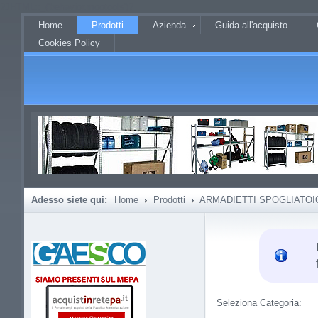
?JHTML::_('behavior.mootools')?
Home
Prodotti
Azienda
Guida all'acquisto
Cookies Policy
Adesso siete qui:
Home
Prodotti
ARMADIETTI SPOGLIATOI
Seleziona Categoria: