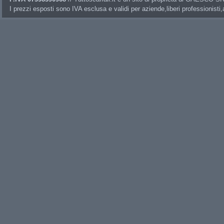
I prezzi esposti sono IVA esclusa e validi per aziende,liberi professionisti,a