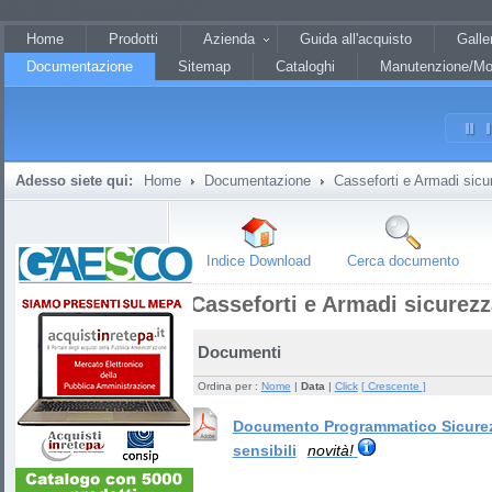
?JHTML::_('behavior.mootools')?
Home
Prodotti
Azienda
Guida all'acquisto
Galle
Documentazione
Sitemap
Cataloghi
Manutenzione/Mo
Adesso siete qui:
Home
Documentazione
Casseforti e Armadi sicu
Indice Download
Cerca documento
Casseforti e Armadi sicurezz
Documenti
Ordina per :
Nome
|
Data
|
Click
[ Crescente ]
Documento Programmatico Sicurezz
sensibili
novità!