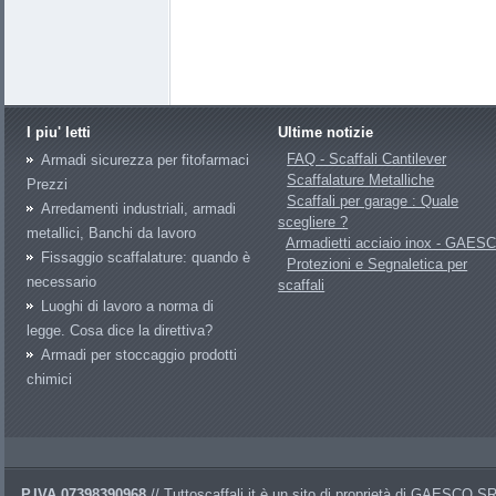
I piu' letti
Ultime notizie
FAQ - Scaffali Cantilever
Armadi sicurezza per fitofarmaci
Scaffalature Metalliche
Prezzi
Scaffali per garage : Quale
Arredamenti industriali, armadi
scegliere ?
metallici, Banchi da lavoro
Armadietti acciaio inox - GAES
Fissaggio scaffalature: quando è
Protezioni e Segnaletica per
necessario
scaffali
Luoghi di lavoro a norma di
legge. Cosa dice la direttiva?
Armadi per stoccaggio prodotti
chimici
P.IVA 07398390968
// Tuttoscaffali.it è un sito di proprietà di GAESCO 