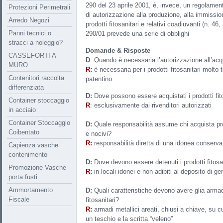
290 del 23 aprile 2001, è, invece, un regolamen
Protezioni Perimetrali
di autorizzazione alla produzione, alla immissio
Arredo Negozi
prodotti fitosanitari e relativi coadiuvanti (n. 46
Panni tecnici o
290/01 prevede una serie di obblighi
stracci a noleggio?
Domande & Risposte
CASSEFORTI A
D
: Quando è necessaria l’autorizzazione all’acqui
MURO
R:
è necessaria per i prodotti fitosanitari molto 
Contenitori raccolta
patentino
differenziata
D:
Dove possono essere acquistati i prodotti fit
Container stoccaggio
R
: esclusivamente dai rivenditori autorizzati
in acciaio
Container Stoccaggio
D:
Quale responsabilità assume chi acquista prodo
Coibentato
e nocivi?
R:
responsabilità diretta di una idonea conserva
Capienza vasche
contenimento
D:
Dove devono essere detenuti i prodotti fitosani
Promozione Vasche
R:
in locali idonei e non adibiti al deposito di g
porta fusti
Ammortamento
D:
Quali caratteristiche devono avere glia armad
Fiscale
fitosanitari?
R:
armadi metallici areati, chiusi a chiave, su 
un teschio e la scritta “veleno”