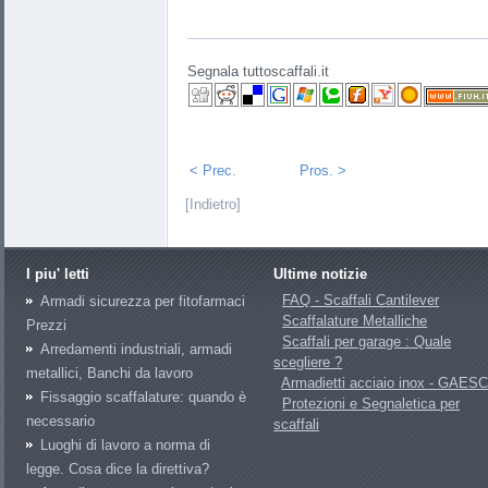
Segnala tuttoscaffali.it
< Prec.
Pros. >
[Indietro]
I piu' letti
Ultime notizie
FAQ - Scaffali Cantilever
Armadi sicurezza per fitofarmaci
Scaffalature Metalliche
Prezzi
Scaffali per garage : Quale
Arredamenti industriali, armadi
scegliere ?
metallici, Banchi da lavoro
Armadietti acciaio inox - GAES
Fissaggio scaffalature: quando è
Protezioni e Segnaletica per
necessario
scaffali
Luoghi di lavoro a norma di
legge. Cosa dice la direttiva?