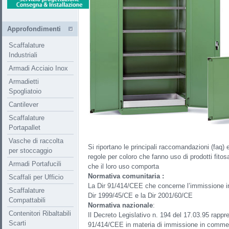
Approfondimenti
Scaffalature
Industriali
Armadi Acciaio Inox
Armadietti
Spogliatoio
Cantilever
Scaffalature
Portapallet
Vasche di raccolta
Si riportano le principali raccomandazioni (faq) 
per stoccaggio
regole per coloro che fanno uso di prodotti fitosan
Armadi Portafucili
che il loro uso comporta
Normativa comunitaria :
Scaffali per Ufficio
La Dir 91/414/CEE che concerne l’immissione in 
Scaffalature
Dir 1999/45/CE e la Dir 2001/60/CE
Compattabili
Normativa nazionale
:
Contenitori Ribaltabili
Il Decreto Legislativo n. 194 del 17.03.95 rappre
Scarti
91/414/CEE in materia di immissione in commercio