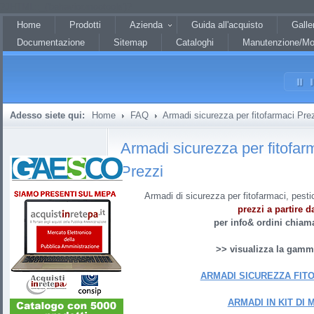
?JHTML::_('behavior.mootools')?
Home
Prodotti
Azienda
Guida all'acquisto
Galle
Documentazione
Sitemap
Cataloghi
Manutenzione/Mo
Adesso siete qui:
Home
FAQ
Armadi sicurezza per fitofarmaci Pre
Armadi sicurezza per fitofar
Prezzi
Armadi di sicurezza per fitofarmaci, pestic
prezzi a partire d
per info& ordini chiam
>> visualizza la gam
ARMADI SICUREZZA FIT
ARMADI IN KIT DI