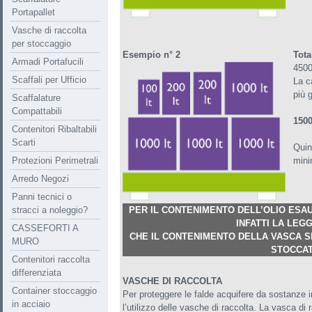
Portapallet
Vasche di raccolta
per stoccaggio
Esempio n° 2
Tota
Armadi Portafucili
4500 
Scaffali per Ufficio
La c
più g
Scaffalature
Compattabili
150
Contenitori Ribaltabili
Scarti
Quin
Protezioni Perimetrali
mini
Arredo Negozi
Panni tecnici o
stracci a noleggio?
PER IL CONTENIMENTO DELL’OLIO ESA
INFATTI LA LEG
CASSEFORTI A
CHE IL CONTENIMENTO DELLA VASCA S
MURO
STOCCAT
Contenitori raccolta
differenziata
VASCHE DI RACCOLTA
Container stoccaggio
Per proteggere le falde acquifere da sostanze 
in acciaio
l’utilizzo delle vasche di raccolta. La vasca di