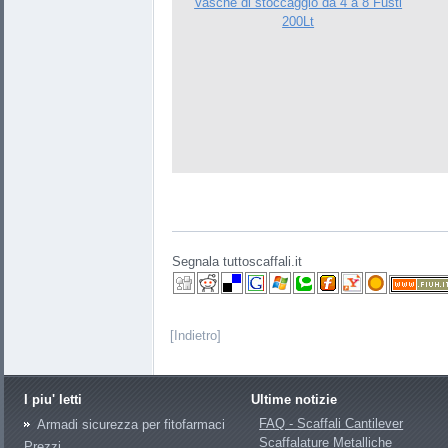
Vasche di stoccaggio da 4 a 8 Fusti
200Lt
Segnala tuttoscaffali.it
[Indietro]
I piu' letti
Ultime notizie
FAQ - Scaffali Cantilever
Armadi sicurezza per fitofarmaci
Scaffalature Metalliche
Prezzi