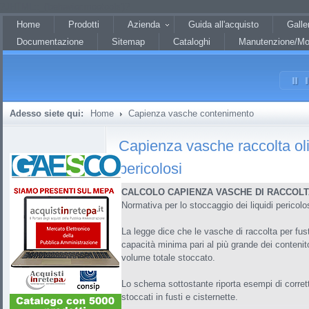
?JHTML::_('behavior.mootools')?
Home
Prodotti
Azienda
Guida all'acquisto
Galle
Documentazione
Sitemap
Cataloghi
Manutenzione/Mo
Adesso siete qui:
Home
Capienza vasche contenimento
Capienza vasche raccolta oli 
pericolosi
CALCOLO CAPIENZA VASCHE DI RACCOLT
Normativa per lo stoccaggio dei liquidi pericolosi
La legge dice che le vasche di raccolta per fus
capacità minima pari al più grande dei contenitor
volume totale stoccato.
Lo schema sottostante riporta esempi di corretto
stoccati in fusti e cisternette.