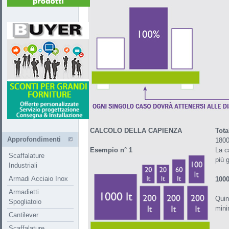
CALCOLO DELLA CAPIENZA
Tota
Approfondimenti
1800 
Esempio n° 1
La c
Scaffalature
più g
Industriali
Armadi Acciaio Inox
100
Armadietti
Quin
Spogliatoio
mini
Cantilever
Scaffalature