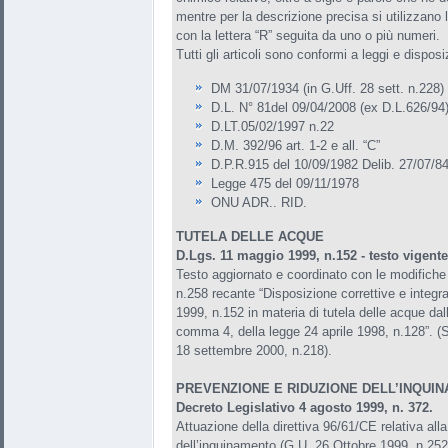
mentre per la descrizione precisa si utilizzano l
con la lettera “R” seguita da uno o più numeri.
Tutti gli articoli sono conformi a leggi e disposi
DM 31/07/1934 (in G.Uff. 28 sett. n.228)
D.L. N° 81del 09/04/2008 (ex D.L.626/94
D.LT.05/02/1997 n.22
D.M. 392/96 art. 1-2 e all. “C”
D.P.R.915 del 10/09/1982 Delib. 27/07/84
Legge 475 del 09/11/1978
ONU ADR.. RID.
TUTELA DELLE ACQUE
D.Lgs. 11 maggio 1999, n.152 - testo vigente
Testo aggiornato e coordinato con le modifiche
n.258 recante “Disposizione correttive e integra
1999, n.152 in materia di tutela delle acque dal
comma 4, della legge 24 aprile 1998, n.128”. (
18 settembre 2000, n.218).
PREVENZIONE E RIDUZIONE DELL’INQUI
Decreto Legislativo 4 agosto 1999, n. 372.
Attuazione della direttiva 96/61/CE relativa all
dell’inquinamento (G.U. 26 Ottobre 1999, n.252