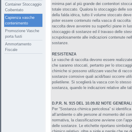
minima pari al più grande dei contenitori stocca
Container Stoccaggio
totale stoccato. Qualora lo stoccaggio delle so
Coibentato
della falda idrica, tutto il volume stoccato deve
Capienza vasche
poter essere contenuto nella vasca di raccolta 
contenimento
raccolta deve avvenire su superfici piane in luo
Promozione Vasche
stoccaggio di sostanze ed il travaso delle ste
porta fusti
scrupolosamente alle indicazioni contenute nel
sostanze.
Ammortamento
Fiscale
RESISTENZA
Le vasche di raccolta devono essere realizzate 
che saranno stoccati, pertanto per lo stoccaggi
chimiche si possono utilizzare vasche di raccol
sostanze corrosive quali acidi/basi occorre util
polietilene. Si sceglierà la vasca con lo stesso
sostanza, quando le indicazioni relative alle ta
D.P.R. N. 915 DEL 10.09.82 NOTE GENERAL
Per “Sostanza chimica pericolosa” si identific
all’ambiente o alle persone al momento del con
normativa, la classificazione avviene con l’appo
delle sostanze. Le etichette riportano simbolog
chimico relativo, oltre a sigle e parole che ne d